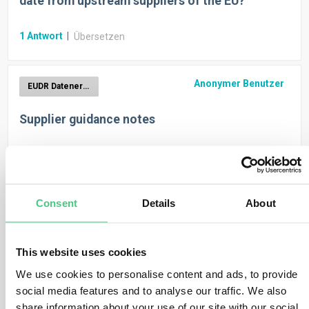
date from upstream suppliers of the EU?
1
Antwort
|
Übersetzen
Anonymer Benutzer
EUDR Datenerhebung
Supplier guidance notes
1
Antwort
|
Übersetzen
Anonymer Benutzer
Consent
Details
About
EUDR Datenerhebung
Basic Product Data in product import template
This website uses cookies
1
Antwort
|
We use cookies to personalise content and ads, to provide
Übersetzen
social media features and to analyse our traffic. We also
share information about your use of our site with our social