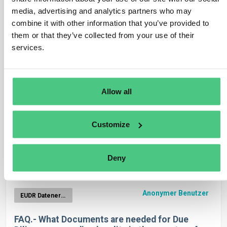
Anonymer Benutzer
media, advertising and analytics partners who may
EUDR Datenerhebung
combine it with other information that you’ve provided to
Will a supplier be invited by each of his
them or that they’ve collected from your use of their
osapiens-customers?
services.
1
Antwort
|
Übersetzen
Allow all
Anonymer Benutzer
EUDR Datenerhebung
Customize
Umgang mit Waren ohne Zolltarifnummer
Deny
1
Antwort
|
Übersetzen
Anonymer Benutzer
EUDR Datenerhebung
FAQ.- What Documents are needed for Due