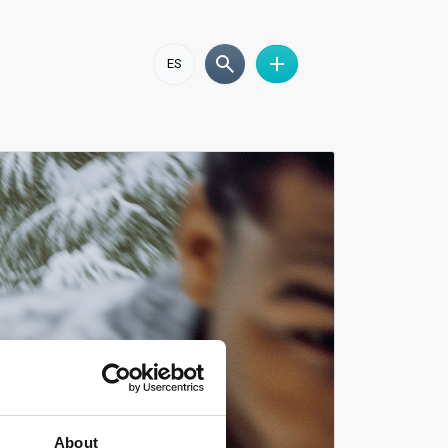
ES
About