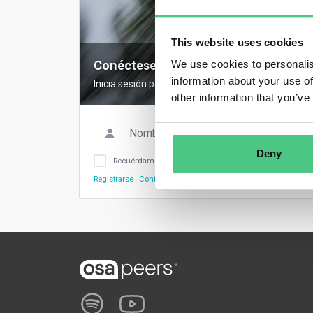
This website uses cookies
We use cookies to personalis
Conéctese para tener acceso comple
information about your use of
Inicia sesión para acceder a todos los contenidos
other information that you’ve
Deny
Recuérdame
Registrarse
Contraseña olvidada