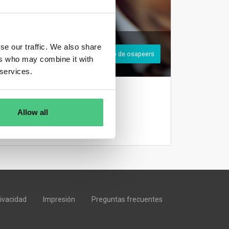
se our traffic. We also share
Registrarse para ser miembro de osapeers
ers who may combine it with
 services.
Inicio de sesión
Allow all
rivacidad
Impresión
Preguntas frecuentes