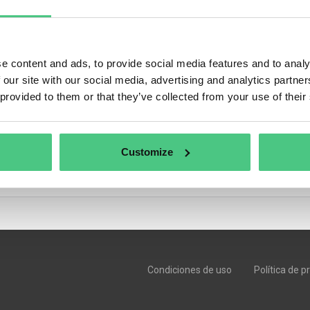
e content and ads, to provide social media features and to analy
to
 our site with our social media, advertising and analytics partn
, opiniones de expertos y debates de la comunidad sobre osapeers.
 provided to them or that they’ve collected from your use of their
Customize
Condiciones de uso
Política de p