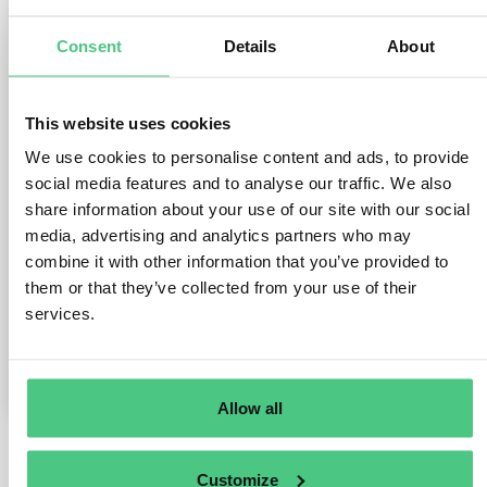
Hola, si una empresa tiene subsidiarias, filiales o
empresas del grupo en países externos a la UE,
Consent
Details
About
¿debe de reportar su informacion y formar parte
de el reporte de CSRD del grupo?
Por ejemplo, una empresa española, con filiales
This website uses cookies
en Marruecos. En el reporte del próximo año,
¿debe incluir a la empresa en ese país?
We use cookies to personalise content and ads, to provide
social media features and to analyse our traffic. We also
Muchas gracias.
share information about your use of our site with our social
media, advertising and analytics partners who may
La pregunta está archivada en
CSRD
Traducir
combine it with other information that you’ve provided to
them or that they’ve collected from your use of their
services.
0
Comentarios
0
Allow all
Customize