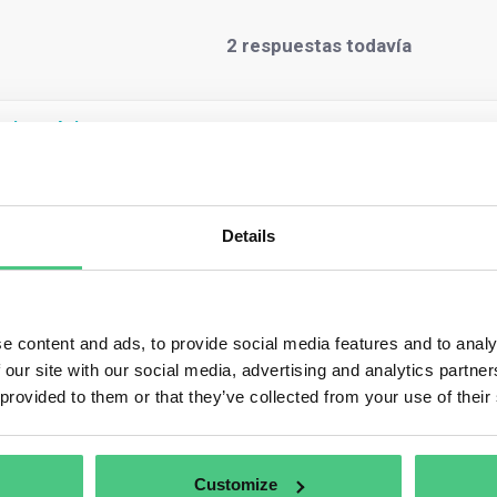
2
respuestas todavía
ario anónimo
er Oliver, das ist vielleicht eine Frage für einen unserer Kolleg
von anderen Kunden hören und sehen, kann Ökostrom alle 3 Aspek
Details
hen): eine positive Auswirkung im Bereich Energie E2, eine posi
offenen Gemeinden im Falle von Überschüssen und natürlich für
mmenhang mit dem Energieverbrauch (z. B. zu hohe Abhängigkeit
ahme oder ein Ziel definiert werden, um das material IRO zu ad
e content and ads, to provide social media features and to analy
 our site with our social media, advertising and analytics partn
aducir
 provided to them or that they’ve collected from your use of their
4
Customize