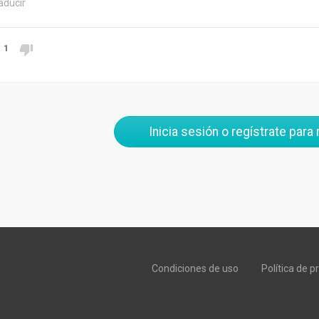
aducir
1
Inicia sesión o regístrate para
Condiciones de uso
Política de p