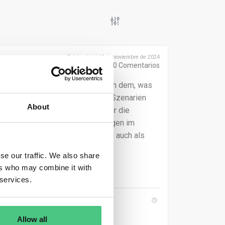
Publicado el 12 de noviembre de 2024
0
Comentarios
en aus der Wirtschaftsprüfung. Nach dem, was
te darstellen (wie haben alle 3 Szenarien
About
tive Auswirkung im Bereich S3 für die
 wesentliche negative Auswirkungen im
 von fossilen Energien) kann es auch als
dressieren.
se our traffic. We also share
ers who may combine it with
 services.
Allow all