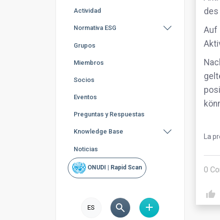
des
Actividad
Normativa ESG
Auf
Akti
Grupos
Nach
Miembros
gelt
Socios
pos
Eventos
könn
Preguntas y Respuestas
Knowledge Base
La p
Noticias
ONUDI | Rapid Scan
0
Co
ES