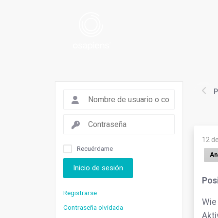
P
12 d
Recuérdame
Aná
Inicio de sesión
Pos
Registrarse
Wie
Contraseña olvidada
Akti