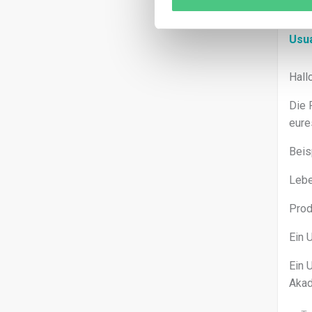
Usu
Hallo
Die 
eure
Beis
Lebe
Prod
Ein 
Ein 
Akad