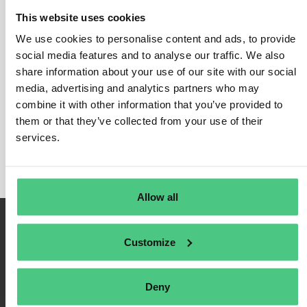
Gestión de auditorías
This website uses cookies
We use cookies to personalise content and ads, to provide
En esta categoría, actualmente se están debatiendo 0
social media features and to analyse our traffic. We also
preguntas respondidas relacionadas con
la gestión
share information about your use of our site with our social
de auditorías
. Para refinar la relevancia de su
media, advertising and analytics partners who may
solicitud, puede filtrar esta lista de resultados
combine it with other information that you’ve provided to
directamente según una de las siguientes
them or that they’ve collected from your use of their
services.
subcategorías en cualquier momento:
Allow all
Customize
Deny