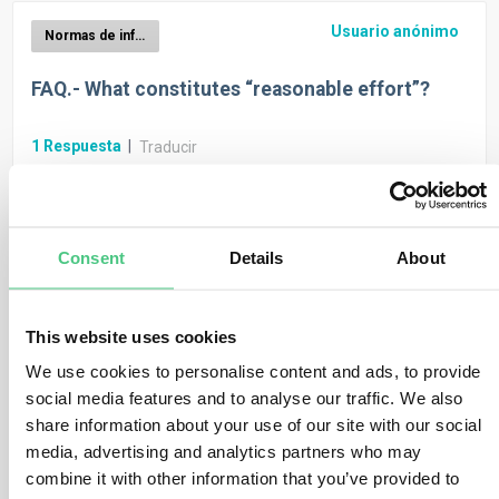
Usuario anónimo
Normas de información y requisitos de divulgación de la DSFC
FAQ.- What constitutes “reasonable effort”?
1
Respuesta
|
Traducir
Usuario anónimo
Normas de información y requisitos de divulgación de la DSFC
Consent
Details
About
FAQ.- Is the EU taxonomy part of CSRD?
This website uses cookies
1
Respuesta
|
Traducir
We use cookies to personalise content and ads, to provide
social media features and to analyse our traffic. We also
Normas de información y
share information about your use of our site with our social
requisitos de divulgación de la
media, advertising and analytics partners who may
combine it with other information that you’ve provided to
DSFC