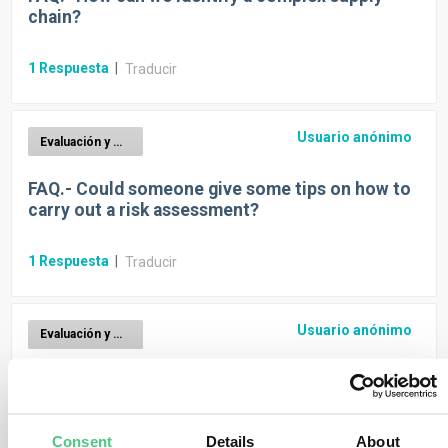
chain?
1
Respuesta
|
Traducir
Usuario anónimo
Evaluación y mitigación de riesgos EUDR
FAQ.- Could someone give some tips on how to
carry out a risk assessment?
1
Respuesta
|
Traducir
Usuario anónimo
Evaluación y mitigación de riesgos EUDR
FAQ.- What defines high-risk and suspension
duration under Article 17?
Consent
Details
About