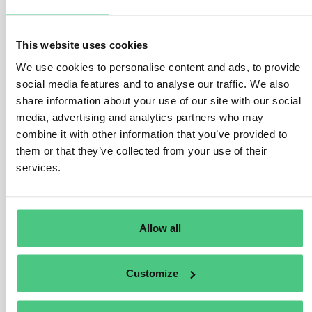
1
Respuesta
|
Traducir
This website uses cookies
Usuario anónimo
Evaluación y mitigación de riesgos EUDR
We use cookies to personalise content and ads, to provide
social media features and to analyse our traffic. We also
What does ‘relevant legislation of the country
share information about your use of our site with our social
of production’ entail?
media, advertising and analytics partners who may
combine it with other information that you’ve provided to
1
Respuesta
|
Traducir
them or that they’ve collected from your use of their
services.
Usuario anónimo
Evaluación y mitigación de riesgos EUDR
How is support being extended to producer
Allow all
countries and smallholders to comply with the
Regulation?
Customize
1
Respuesta
|
Traducir