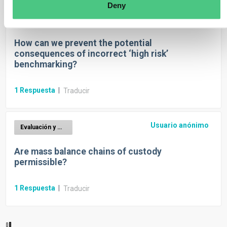
Deny
Usuario anónimo
Evaluación y mitigación de riesgos EUDR
How can we prevent the potential
consequences of incorrect ‘high risk’
benchmarking?
1
Respuesta
|
Traducir
Usuario anónimo
Evaluación y mitigación de riesgos EUDR
Are mass balance chains of custody
permissible?
1
Respuesta
|
Traducir