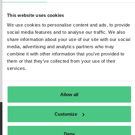
DISPOSITIVOS MÉDICOS
This website uses cookies
En esta categoría, actualmente se están debatiendo 0
We use cookies to personalise content and ads, to provide
preguntas respondidas relacionadas con
social media features and to analyse our traffic. We also
DISPOSITIVOS MÉDICOS
. Para refinar la relevancia de
share information about your use of our site with our social
su solicitud, puede filtrar esta lista de resultados
media, advertising and analytics partners who may
directamente según una de las siguientes
combine it with other information that you’ve provided to
subcategorías en cualquier momento:
them or that they’ve collected from your use of their
services.
Subcategorías
Allow all
Customize
Deny