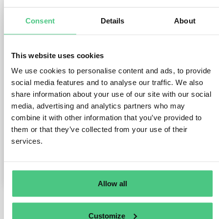
Hola, si una empresa tiene subsidiarias, filiales o
empresas del grupo en países externos a la UE,
Consent
Details
About
¿debe de reportar su informacion y formar parte
de el reporte de CSRD del grupo?
Por ejemplo, una empresa española, con filiales
This website uses cookies
en Marruecos. En el reporte del próximo año,
¿debe incluir a la empresa en ese país?
We use cookies to personalise content and ads, to provide
social media features and to analyse our traffic. We also
Muchas gracias.
share information about your use of our site with our social
media, advertising and analytics partners who may
The question is archived in
CSRD
Translate
combine it with other information that you’ve provided to
them or that they’ve collected from your use of their
services.
0
Comments
0
Allow all
Customize