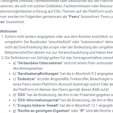
G-bezogene Einblicke, Fachkenntnisse oder Ressourcen auf der Plattfor
sationen, die sich mit solchen Einblicken, Fachkenntnissen oder Resso
ationsmöglichkeiten in Bezug auf ESG-Themen auf der Plattform suche
hmer werden im Folgenden gemeinsam als "
Peers
" bezeichnet. Peers
ien
" bezeichnet.
efinitionen
Sofern nicht anders angegeben oder aus dem Kontext ersichtlich, sc
umgekehrt. Die Ausdrücke "einschließlich" oder "insbesondere" dien
nicht als Einschränkung des scope oder der Bedeutung des umgeben
Bildunterschriften dienen nur zur Veranschaulichung und haben kein
Die Definitionen von Gefolgt gelten für das Vertragsverhältnis zwisc
a) "
Verbundene Unternehmen
" sind mit einem Peer verbunde
des
Aktiengesetzes
.
b) "
Kardinalverpflichtungen
" hat die in Abschnitt 9.2 angege
c) "
Endnutzer
" ist jeder Angestellte, Freiberufler, Beauftragt
eines Peers einen Plattform-Account beantragt und im Falle 
die Plattform im Namen des Peers gemäß diesen AGB nutzt.
d) "
ESG
" hat die Bedeutung, die ihm in der Präambel gegeben w
e) "
ESG-Informationsportal
" hat die Bedeutung, die ihm in Ab
f) "
Ereignis höherer Gewalt
" hat die in Abschnitt 12.1 angeg
g) "
Rechte an geistigem Eigentum
" oder "
IP
" sind alle Recht