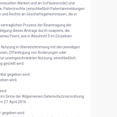
udiovisuellen Werken und an Softwarecode) und
e, Patentrechte (einschließlich Patentanmeldungen
e und Rechte an Geschäftsgeheimnissen, die in
vertraglichen Prozess der Beantragung der
ätigung dieses Antrags durch osapiens, die
ines Peers, wie in Abschnitt 5 im Einzelnen
die Nutzung in Übereinstimmung mit den jeweiligen
tionen, Offenlegung von Änderungen oder
 zur uneingeschränkten Nutzung, einschließlich
 gestellt wird.
mbel gegeben wird.
geben wird.
wird.
 im Sinne der Allgemeinen Datenschutzverordnung
 27. April 2016.
.
.1 gegeben wird.