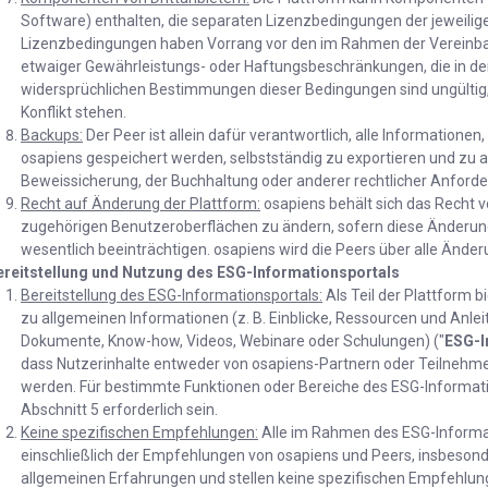
Software) enthalten, die separaten Lizenzbedingungen der jeweilig
Lizenzbedingungen haben Vorrang vor den im Rahmen der Vereinba
etwaiger Gewährleistungs- oder Haftungsbeschränkungen, die in der 
widersprüchlichen Bestimmungen dieser Bedingungen sind ungültig,
Konflikt stehen.
Backups:
Der Peer ist allein dafür verantwortlich, alle Informationen,
osapiens gespeichert werden, selbstständig zu exportieren und zu 
Beweissicherung, der Buchhaltung oder anderer rechtlicher Anford
Recht auf Änderung der Plattform:
osapiens behält sich das Recht vo
zugehörigen Benutzeroberflächen zu ändern, sofern diese Änderung
wesentlich beeinträchtigen. osapiens wird die Peers über alle Änd
ereitstellung und Nutzung des ESG-Informationsportals
Bereitstellung des ESG-Informationsportals:
Als Teil der Plattform 
zu allgemeinen Informationen (z. B. Einblicke, Ressourcen und Anle
Dokumente, Know-how, Videos, Webinare oder Schulungen) ("
ESG-I
dass Nutzerinhalte entweder von osapiens-Partnern oder Teilnehme
werden. Für bestimmte Funktionen oder Bereiche des ESG-Informat
Abschnitt 5 erforderlich sein.
Keine spezifischen Empfehlungen:
Alle im Rahmen des ESG-Informat
einschließlich der Empfehlungen von osapiens und Peers, insbesond
allgemeinen Erfahrungen und stellen keine spezifischen Empfehlung