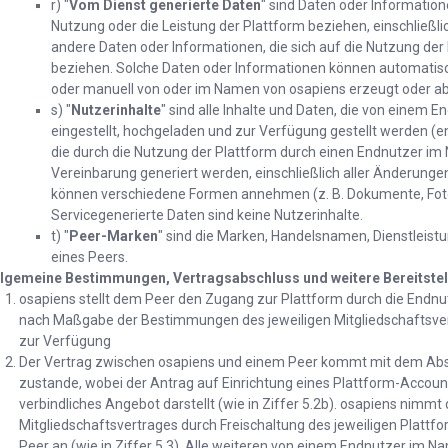
r) "
Vom Dienst generierte Daten
" sind Daten oder Informatione
Nutzung oder die Leistung der Plattform beziehen, einschließlic
andere Daten oder Informationen, die sich auf die Nutzung de
beziehen. Solche Daten oder Informationen können automatisc
oder manuell von oder im Namen von osapiens erzeugt oder ab
s) "
Nutzerinhalte
" sind alle Inhalte und Daten, die von einem
eingestellt, hochgeladen und zur Verfügung gestellt werden (
die durch die Nutzung der Plattform durch einen Endnutzer i
Vereinbarung generiert werden, einschließlich aller Änderunge
können verschiedene Formen annehmen (z. B. Dokumente, Fotos,
Servicegenerierte Daten sind keine Nutzerinhalte.
t) "
Peer-Marken
" sind die Marken, Handelsnamen, Dienstleis
eines Peers.
llgemeine Bestimmungen, Vertragsabschluss und weitere Bereitstel
osapiens stellt dem Peer den Zugang zur Plattform durch die End
nach Maßgabe der Bestimmungen des jeweiligen Mitgliedschaftsve
zur Verfügung
Der Vertrag zwischen osapiens und einem Peer kommt mit dem Absc
zustande, wobei der Antrag auf Einrichtung eines Plattform-Accou
verbindliches Angebot darstellt (wie in Ziffer 5.2b). osapiens nimm
Mitgliedschaftsvertrages durch Freischaltung des jeweiligen Platt
Peer an (wie in Ziffer 5.3). Alle weiteren von einem Endnutzer im Na