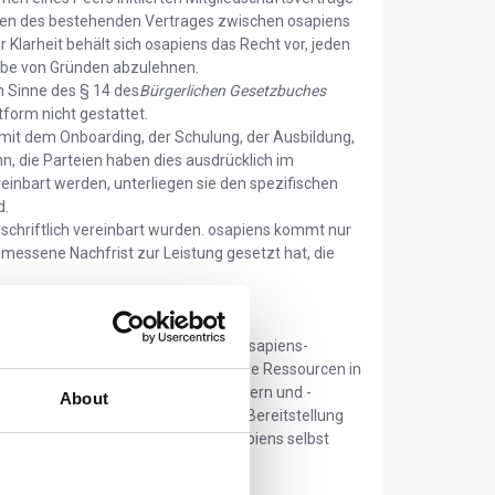
hmen des bestehenden Vertrages zwischen osapiens
Klarheit behält sich osapiens das Recht vor, jeden
abe von Gründen abzulehnen.
m Sinne des § 14 des
Bürgerlichen Gesetzbuches
tform nicht gestattet.
 mit dem Onboarding, der Schulung, der Ausbildung,
n, die Parteien haben dies ausdrücklich im
einbart werden, unterliegen sie den spezifischen
d.
h schriftlich vereinbart wurden. osapiens kommt nur
emessene Nachfrist zur Leistung gesetzt hat, die
erbindung und Interaktion zwischen osapiens-
unikation und Zusammenarbeit sowie Ressourcen in
konzipiert und bietet osapiens-Partnern und -
About
reinbarungen über den Kauf und die Bereitstellung
 zu treffen. Außerdem bietet osapiens selbst
r die Plattform an.
 von Diensten zur Unterstützung des