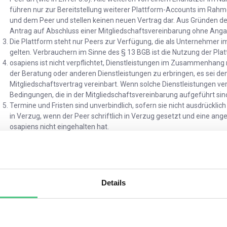
führen nur zur Bereitstellung weiterer Plattform-Accounts im Ra
und dem Peer und stellen keinen neuen Vertrag dar. Aus Gründen der 
Antrag auf Abschluss einer Mitgliedschaftsvereinbarung ohne Ang
Die Plattform steht nur Peers zur Verfügung, die als Unternehmer i
gelten. Verbrauchern im Sinne des § 13 BGB ist die Nutzung der Plat
osapiens ist nicht verpflichtet, Dienstleistungen im Zusammenhang
der Beratung oder anderen Dienstleistungen zu erbringen, es sei den
Mitgliedschaftsvertrag vereinbart. Wenn solche Dienstleistungen ver
Bedingungen, die in der Mitgliedschaftsvereinbarung aufgeführt sin
Termine und Fristen sind unverbindlich, sofern sie nicht ausdrücklic
in Verzug, wenn der Peer schriftlich in Verzug gesetzt und eine ang
osapiens nicht eingehalten hat.
ereitstellung der Plattform durch osapiens
Bereitstellung der Plattform:
a)
Bereitstellung der Plattform:
Die Plattform erleichtert die V
Partnern und Teilnehmern und bietet Möglichkeiten zur Komm
Bezug auf ESG-Themen. Die Plattform ist nicht als Marktplatz 
Details
Teilnehmern keine Funktionalität, um separate vertragliche Ve
von kommerziellen Dienstleistungen im Zusammenhang mit ESG
keine Produkte und/oder Dienstleistungen gegen Bezahlung übe
b)
Allgemeine Funktionalitäten:
Die Plattform bietet eine Reihe