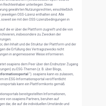
en Rechteinhaber unterliegen. Diese
rung gewährten Nutzungsrechten, einschließlich
jeweiligen OSS-Lizenz enthalten sind. Alle
 soweit sie mit den OSS-Lizenzbedingungen in
 auf die er über die Plattform zugreift und die von
archivieren, insbesondere zu Zwecken der
erungen.
r, den Inhalt und die Struktur der Plattform und der
en die Erfüllung des Vertragszwecks nicht
erungen in angemessener Weise informieren.
bietet osapiens dem Peer über den Endnutzer Zugang
itungen) zu ESG-Themen (z. B. über Blogs,
nformationsportal
"). osapiens kann es zulassen,
rn im ESG-Informationsportal veröffentlicht
ionsportals kann ein Plattformkonto gemäß
ionsportals bereitgestellten Informationen,
ere von osapiens Partners, beruhen auf
en dar, die auf die individuellen Umstände und