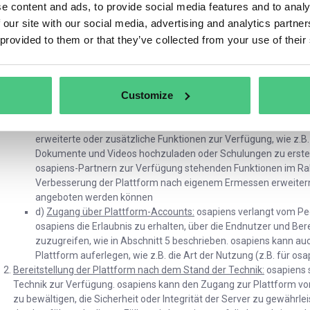
e content and ads, to provide social media features and to analy
Wissensaustauschs, der Vernetzung und der Zusammenarbeit 
 our site with our social media, advertising and analytics partn
gehören: (i) Wissensaustausch und Zusammenarbeit (z. B. Frag
posten, Forumsdiskussionen); (ii) Vernetzung und Engagement (
 provided to them or that they’ve collected from your use of their
Gruppen, Verbindung mit Peers, Organisation von Veranstaltun
gemäß Abschnitt 4.
c)
Unterscheidung zwischen Funktionalitäten für Teilnehmer u
Customize
verfügbaren Funktionalitäten können für Teilnehmer und osapie
unterschiedliche Rollen und Funktionen wider. Während die Teil
sich vernetzen und die Plattform für den Zugriff auf ESG-Res
erweiterte oder zusätzliche Funktionen zur Verfügung, wie z.B.
Dokumente und Videos hochzuladen oder Schulungen zu erstell
osapiens-Partnern zur Verfügung stehenden Funktionen im Ra
Verbesserung der Plattform nach eigenem Ermessen erweiter
angeboten werden können
d)
Zugang über Plattform-Accounts:
osapiens verlangt vom Pee
osapiens die Erlaubnis zu erhalten, über die Endnutzer und Be
zuzugreifen, wie in Abschnitt 5 beschrieben. osapiens kann a
Plattform auferlegen, wie z.B. die Art der Nutzung (z.B. für os
Bereitstellung der Plattform nach dem Stand der Technik:
osapiens s
Technik zur Verfügung. osapiens kann den Zugang zur Plattform 
zu bewältigen, die Sicherheit oder Integrität der Server zu gewä