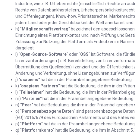
Industrie, wie z. B. Urheberrechte (einschließlich Rechte an a
Rechte von Datenbankherstellern, Urheberpersönlichkeitsrecht
und Offenlegungen), Know-how, Prioritätsrechte, Markenrecht
jedem Land oder jeder Gerichtsbarkeit der Welt anerkannt sind.
h) "
Mitgliedschaftsvertrag
" bezeichnet den abgeschlossenen 
Einrichtung eines Plattformkontos und, nach Prüfung und Best
Zulassung zur Nutzung der Plattform als Endnutzer im Namen e
dargelegt.
i) "
Open-Source-Software
" oder "
OSS
" ist Software, die für 
Lizenzanforderungen (z. B. Bereitstellung von Lizenzinforma
Übermittlung des Quellcodes) lizenziert und der Öffentlichkeit
Änderung und Verbreitung, ohne Lizenzgebühren zur Verfügung
j)
"osapiens"
hat die in der Präambel angegebene Bedeutung.
k)
"osapiens Partners"
hat die Bedeutung, die ihm in der Präa
l) "
Teilnehmer
" hat die Bedeutung, die ihm in der Präambel ge
m)
"Parteien"
hat die in der Präambel angegebene Bedeutung.
n)
"Peer"
hat die Bedeutung, die ihm in der Präambel gegeben 
o) "
Personenbezogene Daten
" sind personenbezogene Daten
(EU) 2016/679 des Europäischen Parlaments und des Rates vom
p) "
Plattform
" hat die in der Präambel angegebene Bedeutung
q) "
Plattformkonto
" hat die Bedeutung, die ihm in Abschnitt 5