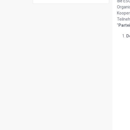
die ES
Organi
Kooper
Teilne
"
Parte
D