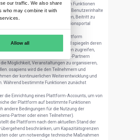
se our traffic. We also share
zu ESG-Themen. Zu den wichtigsten Funktionen
ers who may combine it with
en über einen Q&A-Prozess stellen, Benutzerinhalte
z. B. Anpassen von Plattformkonten, Beitritt zu
 services.
gen); (iii) Zugang zum ESG-Informationsportal
nd osapiens-Partner:
Die auf der Plattform
Allow all
ns-Partner unterschiedlich sein und spiegeln deren
nehmer in erster Linie auf Ressourcen zugreifen,
sourcen nutzen, stehen den osapiens-Partnern
 die Möglichkeit, Veranstaltungen zu organisieren,
en. osapiens wird die den Teilnehmern und
hmen der kontinuierlichen Weiterentwicklung und
n. Während bestimmte Funktionen zunächst
r die Einrichtung eines Plattform-Accounts, um von
reiche der Plattform auf bestimmte Funktionen
uch andere Bedingungen für die Nutzung der
apiens-Partner oder einen Teilnehmer).
tellt die Plattform nach dem aktuellen Stand der
vorübergehend beschränken, um Kapazitätsgrenzen
hrleisten oder um notwendige technische Maßnahmen