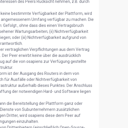
Interessen des Peers Rücksicht nehmen, z.B. durch
 keine bestimmte Verfügbarkeit der Plattform, wird
 in angemessenem Umfang verfügbar zu machen. Die
: Gefolgt , ohne dass dies einen Vertragsbruch
sehener Wartungsarbeiten; (ii) Nichtverfügbarkeit
egen; oder (iii) Nichtverfügbarkeit aufgrund von
rantwortlich.
der vertraglichen Verpflichtungen aus dem Vertrag
 Der Peer erwirbt keine über die ausdrücklich
g auf die von osapiens zur Verfügung gestellte
truktur.
form ist der Ausgang des Routers in dem von
h für Ausfälle oder Nichtverfügbarkeit von
astruktur außerhalb dieses Punktes. Der Anschluss
affung der notwendigen Hard- und Software liegen
nn die Bereitstellung der Plattform ganz oder
r Dienste von Subunternehmern zusätzlichen
en Dritter, wird osapiens diese dem Peer auf
dingungen einzuhalten.
n Drittanbietern (einschließlich Open-Source-