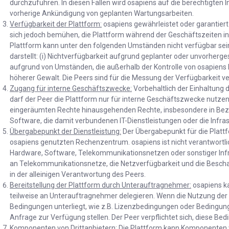
durchzuführen. In diesen Fällen wird osapiens auf die berechtigten 
vorherige Ankündigung von geplanten Wartungsarbeiten.
Verfügbarkeit der Plattform:
osapiens gewährleistet oder garantiert
sich jedoch bemühen, die Plattform während der Geschäftszeiten
Plattform kann unter den folgenden Umständen nicht verfügbar sein
darstellt: (i) Nichtverfügbarkeit aufgrund geplanter oder unvorherge
aufgrund von Umständen, die außerhalb der Kontrolle von osapiens li
höherer Gewalt. Die Peers sind für die Messung der Verfügbarkeit ve
Zugang für interne Geschäftszwecke:
Vorbehaltlich der Einhaltung 
darf der Peer die Plattform nur für interne Geschäftszwecke nutzen.
eingeräumten Rechte hinausgehenden Rechte, insbesondere in Bezu
Software, die damit verbundenen IT-Dienstleistungen oder die Infras
Übergabepunkt der Dienstleistung:
Der Übergabepunkt für die Platt
osapiens genutzten Rechenzentrum. osapiens ist nicht verantwortlic
Hardware, Software, Telekommunikationsnetzen oder sonstiger Infr
an Telekommunikationsnetze, die Netzverfügbarkeit und die Besch
in der alleinigen Verantwortung des Peers.
Bereitstellung der Plattform durch Unterauftragnehmer:
osapiens ka
teilweise an Unterauftragnehmer delegieren. Wenn die Nutzung de
Bedingungen unterliegt, wie z.B. Lizenzbedingungen oder Bedingung
Anfrage zur Verfügung stellen. Der Peer verpflichtet sich, diese Be
Komponenten von Drittanbietern:
Die Plattform kann Komponenten vo