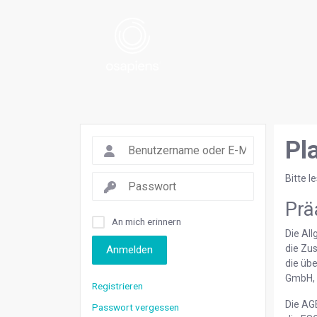
Pl
Bitte 
Prä
An mich erinnern
Die Al
die Zu
Anmelden
die üb
GmbH, 
Registrieren
Die AGB
Passwort vergessen