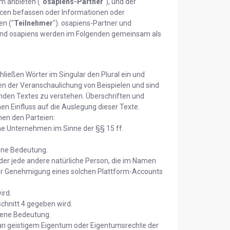
m anbieten ("
osapiens-Partner
"), und der
urcen befassen oder Informationen oder
n ("
Teilnehmer
"). osapiens-Partner und
 und osapiens werden im Folgenden gemeinsam als
hließen Wörter im Singular den Plural ein und
en der Veranschaulichung von Beispielen und sind
den Textes zu verstehen. Überschriften und
en Einfluss auf die Auslegung dieser Texte.
hen den Parteien:
ne Unternehmen im Sinne der §§ 15 ff.
bene Bedeutung.
e oder jede andere natürliche Person, die im Namen
der Genehmigung eines solchen Plattform-Accounts
ird.
schnitt 4 gegeben wird.
ebene Bedeutung.
e an geistigem Eigentum oder Eigentumsrechte der