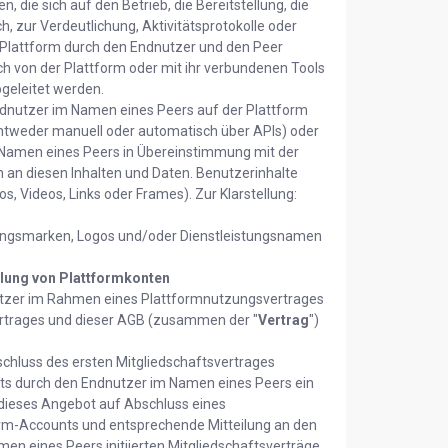
n, die sich auf den Betrieb, die Bereitstellung, die
h, zur Verdeutlichung, Aktivitätsprotokolle oder
r Plattform durch den Endnutzer und den Peer
h von der Plattform oder mit ihr verbundenen Tools
geleitet werden.
 Endnutzer im Namen eines Peers auf der Plattform
entweder manuell oder automatisch über APIs) oder
m Namen eines Peers in Übereinstimmung mit der
n an diesen Inhalten und Daten. Benutzerinhalte
 Videos, Links oder Frames). Zur Klarstellung:
tungsmarken, Logos und/oder Dienstleistungsnamen
lung von Plattformkonten
nutzer im Rahmen eines Plattformnutzungsvertrages
rtrages und dieser AGB (zusammen der "
Vertrag
")
hluss des ersten Mitgliedschaftsvertrages
nts durch den Endnutzer im Namen eines Peers ein
t dieses Angebot auf Abschluss eines
form-Accounts und entsprechende Mitteilung an den
men eines Peers initiierten Mitgliedschaftsverträge