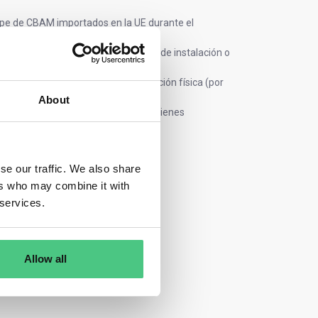
cope de CBAM importados en la UE durante el
nes que se importan a la UE, a nivel de instalación o
 actividades distintas de la producción física (por
About
 las emisiones incorporadas en los bienes
n ya recibida.
se our traffic. We also share
ers who may combine it with
 services.
Allow all