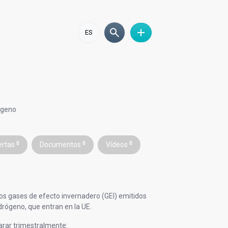
ES
ógeno
ertas
0
Documentos
0
Vídeos
0
os gases de efecto invernadero (GEI) emitidos
hidrógeno, que entran en la UE.
rar trimestralmente: