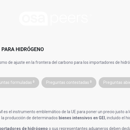
 PARA HIDRÓGENO
mo de ajuste en la frontera del carbono para los importadores de hidr
untas formuladas
0
Preguntas contestadas
0
Preguntas abi
 es el instrumento emblemático de la UE para poner un precio justo a l
 la producción de determinados
bienes intensivos en GEI
, incluido el 
portadores de hidrógeno
o sus representantes aduaneros deben decla