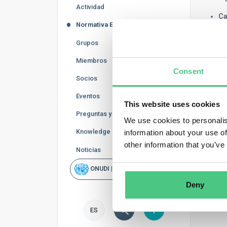
Actividad
Ca
Normativa ESG
tr
Em
Grupos
ce
Em
Miembros
ej
Consent
Socios
Cu
im
Eventos
This website uses cookies
Preguntas y Respuestas
We use cookies to personalis
Knowledge Base
information about your use of
other information that you’ve
Noticias
ONUDI | Rapid Scan
Deny
ES