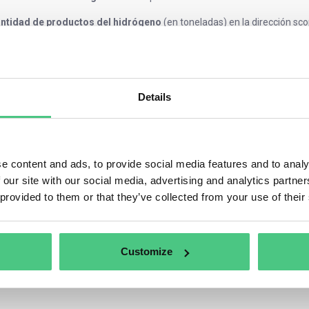
ntidad de productos del hidrógeno
(en toneladas) en la dirección s
imestre anterior
isiones directas de CO2
incorporadas durante la producción de los bie
ntro de producción.
isiones indirectas de CO2
incorporadas a los bienes como resultado de
emplo, electricidad, calefacción/refrigeración).
Details
alquier
precio del carbono debido o pagado en un país de origen
por
portados, deduciendo cualquier reembolso u otra forma de compensació
e content and ads, to provide social media features and to analy
 our site with our social media, advertising and analytics partn
 provided to them or that they’ve collected from your use of their
Customize