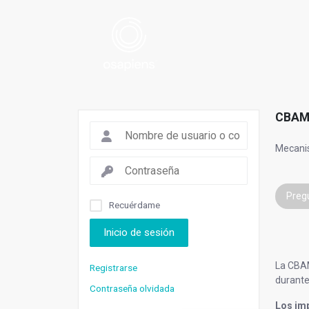
CBAM
Mecanis
Preg
Recuérdame
Inicio de sesión
La CBAM
Registrarse
durante
Contraseña olvidada
Los im