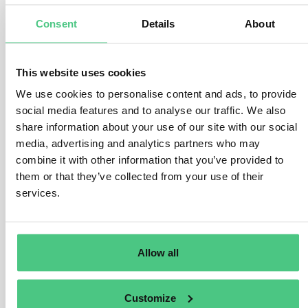
cumplir el EUDR se reúne para debatir las mejores prácticas.
Consent
Details
About
Requisitos para los caficultores
Para los cultivadores de café, la EUDR exige la certificación de que
su producto está libre de deforestación si cumple los siguientes
This website uses cookies
criterios:
We use cookies to personalise content and ads, to provide
Cultivar café sólo en tierras que no hayan sido deforestadas
social media features and to analyse our traffic. We also
después de 2020
share information about your use of our site with our social
media, advertising and analytics partners who may
Recopilación de datos GPS de todas las zonas de producción
combine it with other information that you’ve provided to
Compartir
datos clave
con sus socios comerciales
them or that they’ve collected from your use of their
services.
Respetar las normas de uso del suelo y los derechos laborales
Pasos de diligencia debida para el
cumplimiento de la EUDR en el café
Allow all
Los productores, importadores y comerciantes del mercado de
café regulado por la EUDR deben presentar una declaración de
diligencia debida
para garantizar su cumplimiento. Esto incluye los
Customize
tres pasos clave siguientes