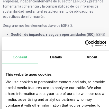
empresas, independientemente de su sector. La NERS 2 pretende
fomentar la coherencia y la comparabilidad de los informes de
sostenibilidad mediante el establecimiento de obligaciones
específicas de información.
Desgranemos los elementos clave de ESRS 2:
Gestión de impactos, riesgos y oportunidades (IRO):
ESRS
2 profundiza en los procesos de identificación, evaluación y
gestión de impactos, riesgos y oportunidades, allanando el
camino para unas prácticas sólidas de gestión de la
sostenibilidad.
Consent
Details
About
Gobernanza (GOV):
Desde la descripción del papel de los
órganos administrativos hasta la integración de los resultados
de sostenibilidad en los sistemas de incentivos, el ESRS 2
This website uses cookies
arroja luz sobre los procesos de gobernanza esenciales para
una supervisión eficaz de la sostenibilidad.
We use cookies to personalise content and ads, to provide
(SBM):
La ESRS 2 aclara cómo las empresas pueden alinear
social media features and to analyse our traffic. We also
sus estrategias con las preocupaciones materiales de
share information about your use of our site with our social
sostenibilidad, fomentando la coherencia entre los objetivos
media, advertising and analytics partners who may
corporativos y las expectativas de la sociedad.
combine it with other information that you’ve provided to
Métricas y objetivos (MT):
Al definir las métricas y los