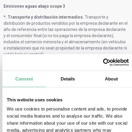
Emisiones aguas abajo scope 3
*. Transporte y distribución intermedios.
Transporte y
distribución de productos vendidos por la empresa declarante en el
año de referencia entre las operaciones de la empresa declarante
y el consumidor final (si no los paga la empresa declarante),
incluidos el comercio minorista y el almacenamiento (en vehículos
e instalaciones que no sean propiedad de la empresa declarante ni
estén bajo su control).
*. Transformación de productos vendidos.
Transformación de
productos intermedios vendidos en el año de referencia por
empresas de fases posteriores.
Consent
Details
About
*. Uso de los productos vendidos.
Uso final de los bienes y
servicios vendidos por la empresa declarante en el año de
This website uses cookies
referencia.
We use cookies to personalise content and ads, to provide
*. Tratamiento de productos vendidos al final de su vida útil.
social media features and to analyse our traffic. We also
Eliminación y tratamiento de residuos de los productos vendidos
share information about your use of our site with our social
por la empresa declarante en el año de referencia al final de su vida
media, advertising and analytics partners who may
útil.