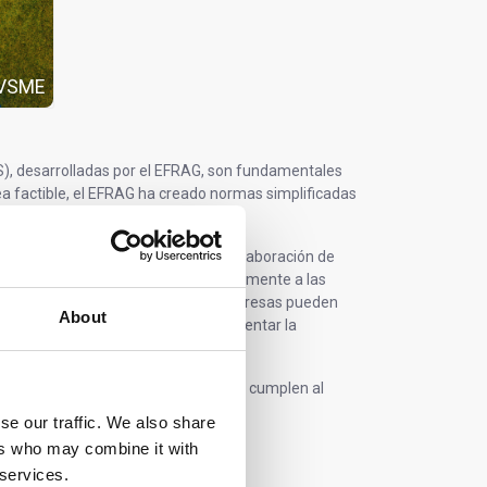
 VSME
), desarrolladas por el EFRAG, son fundamentales
 factible, el EFRAG ha creado normas simplificadas
.
anas empresas puedan aplicar la elaboración de
nque las NEDSC se aplican obligatoriamente a las
 no cotizan en bolsa y las microempresas pueden
About
de sostenibilidad de las PYME y aumentar la
istro.
eos regulados
deberán cumplirlas si cumplen al
se our traffic. We also share
ers who may combine it with
 services.