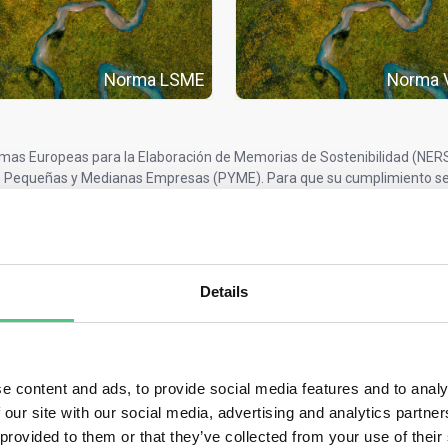
Norma LSME
Norma
mas Europeas para la Elaboración de Memorias de Sostenibilidad (NERS
s Pequeñas y Medianas Empresas (PYME). Para que su cumplimiento sea
s PYME, adaptadas a su tamaño, recursos y necesidades de información
ESA proporcionadas para las PYME garantizan que las pequeñas y medi
s de sostenibilidad de una forma que resulte práctica y pertinente. Au
e cotizan en bolsa y que alcanzan umbrales específicos, las PYME que
Details
 las normas voluntariamente para reforzar la elaboración de informes 
rencia para los inversores, los bancos y los socios de la cadena de sumin
ud de las DRSC para PYME,
las PYME que coticen en mercados europ
os de los siguientes criterios:
e content and ads, to provide social media features and to analy
 our site with our social media, advertising and analytics partn
 balance total de 4 millones de euros
 provided to them or that they’ve collected from your use of their
cturación neta de 8 millones de euros, o