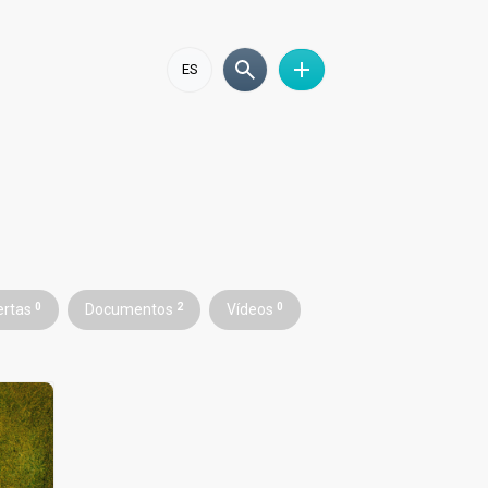
ES
ertas
0
Documentos
2
Vídeos
0