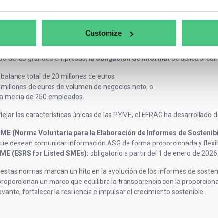
a media de 50 empleados durante el ejercicio.
ctiva no se aplica a las PYME y microempresas que no cotizan en bolsa, 
Customize
aso de las grandes empresas,
la obligación de informar
se aplica si cu
 balance total de 20 millones de euros
 millones de euros de volumen de negocios neto, o
a media de 250 empleados.
flejar las características únicas de las PYME, el EFRAG ha desarrollado
ME (Norma Voluntaria para la Elaboración de Informes de Sostenibi
que desean comunicar información ASG de forma proporcionada y flexib
ME (ESRS for Listed SMEs):
obligatorio a partir del 1 de enero de 202
 estas normas marcan un hito en la evolución de los informes de sosteni
roporcionan un marco que equilibra la transparencia con la proporciona
vante, fortalecer la resiliencia e impulsar el crecimiento sostenible.