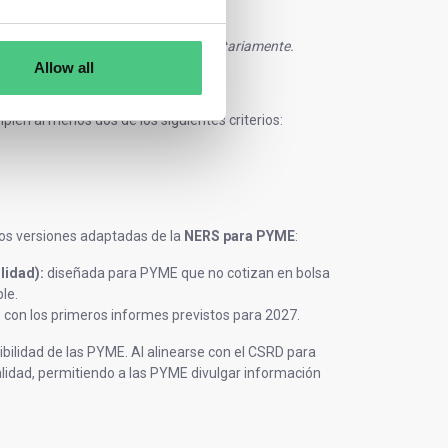
pero pueden cumplir las normas voluntariamente.
Allow all
mplen al menos dos de los siguientes criterios:
 dos versiones adaptadas de la
NERS para PYME
:
lidad):
diseñada para PYME que no cotizan en bolsa
le.
6, con los primeros informes previstos para 2027.
bilidad de las PYME. Al alinearse con el CSRD para
lidad, permitiendo a las PYME divulgar información