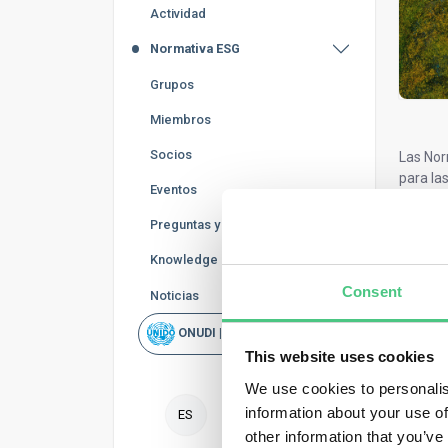
Actividad
Normativa ESG
Grupos
Miembros
Socios
Las Nor
para la
Eventos
para la
Preguntas y Respuestas
Estas N
informe
Knowledge Base
PYME qu
Consent
Noticias
adoptar
transpa
ONUDI | Rapid Scan
This website uses cookies
En virt
menos d
We use cookies to personalis
information about your use of
un
ES
other information that you’ve
Fa