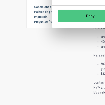
un
Condiciones de uso
La dire
Política de privacidad
Deny
Impresión
Preguntas frecuentes
En el c
un
40
un
Para re
VS
y 
LS
Juntas,
PYME, p
ESG rele