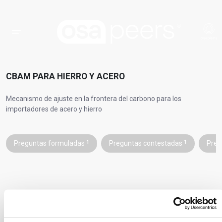
CBAM PARA HIERRO Y ACERO
Mecanismo de ajuste en la frontera del carbono para los
importadores de acero y hierro
Preguntas formuladas
1
Preguntas contestadas
1
Preg
La CBAM es el instrumento emblemático de la UE para poner un
precio justo a los gases de efecto invernadero (GEI) emitidos
durante la producción de determinados
bienes intensivos en GEI
,