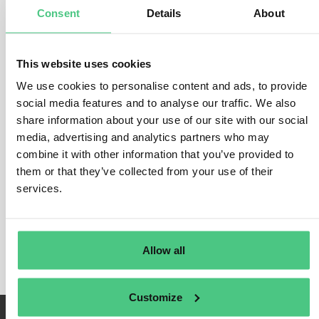
entre ellos el hierro y el acero, que entran en la UE.
Consent
Details
About
Los importadores de hierro y acero
o sus representantes
aduaneros deben declarar trimestralmente:
This website uses cookies
Cantidad de productos siderúrgicos
(en toneladas) en
We use cookies to personalise content and ads, to provide
scope de CBAM importados a la UE durante el trimestre
anterior.
social media features and to analyse our traffic. We also
Emisiones directas de CO2
incorporadas a las mercancías
share information about your use of our site with our social
que se importan a la UE.
media, advertising and analytics partners who may
Emisiones indirectas
incorporadas a los bienes resultantes
combine it with other information that you’ve provided to
de la producción de electricidad utilizada en la producción de
them or that they’ve collected from your use of their
esos bienes.
services.
Cualquier
precio del carbono debido o pagado en el país de
origen
por las emisiones incorporadas en los bienes
importados, deduciendo cualquier descuento u otra forma de
compensación.
Allow all
Customize