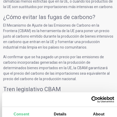
climáticas menos estrictas que en la UE, o cuando los productos de
la UE son sustituidos por importaciones más intensivas en carbono.
¿Cómo evitar las fugas de carbono?
El Mecanismo de Ajuste de las Emisiones de Carbono en la
Frontera (CBAM) es la herramienta de la UE para poner un precio
justo al carbono emitido durante la producción de bienes intensivos
en carbono que entran en la UE y fomentar una producción
industrial más limpia en los países no comunitarios.
Al confirmar que se ha pagado un precio por las emisiones de
carbono incorporadas generadas en la producción de
determinados bienes importados en la UE, la CBAM garantizará
que el precio del carbono de las importaciones sea equivalente al
precio del carbono de la producción nacional.
Tren legislativo CBAM
La CBAM se aplicará en su régimen definitivo a partir de 2026,
mientras que la actual fase transitoria dura entre 2023 y 2026. Esta
introducción gradual de la CBAM está en consonancia con la
Consent
Details
About
eliminación progresiva de la asignación de derechos gratuitos en el