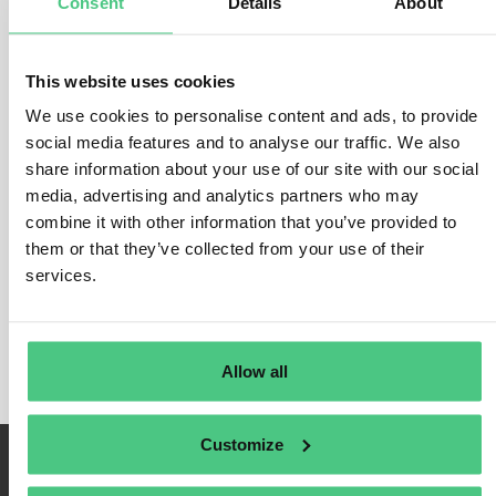
Consent
Details
About
Para ello, hay que centrarse en los tres KPI siguientes:
Porcentaje de
volumen de negocio
armonizado y admisible
This website uses cookies
con la taxonomía de la UE
Cuota de
gastos de capital (CapEx
) alineada y admisible con
We use cookies to personalise content and ads, to provide
la taxonomía de la UE
social media features and to analyse our traffic. We also
Cuota de
gastos operativos (OpEx
) que se ajusta y es
share information about your use of our site with our social
admisible con la taxonomía de la UE.
media, advertising and analytics partners who may
combine it with other information that you’ve provided to
Hay que prestar especial atención al cálculo de estos KPI. A la hora
de calcular los KPI, la empresa debe tener en cuenta que debe
them or that they’ve collected from your use of their
utilizar los mismos principios contables que aplica a sus estados
services.
financieros.
Allow all
Customize