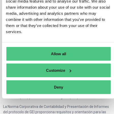
reforzar el enfoque de contabilidad del carbono de su empresa.
social media features and to analyse our traffic. We also
share information about your use of our site with our social
El Protocolo de GEI proporciona las
normas de contabilidad de
media, advertising and analytics partners who may
gases
de efecto invernadero más utilizadas en el mundo,
combine it with other information that you’ve provided to
diseñadas para ofrecer un marco a empresas, gobiernos y otras
them or that they’ve collected from your use of their
entidades para medir y notificar sus emisiones de gases de efecto
services.
invernadero.
La popularidad de las normas
del Protocolo de GEI
se debe en
parte a la amplia divulgación y consulta de las partes interesadas
que facilitan
el Consejo Empresarial Mundial para el Desarrollo
Allow all
Sostenible
(WBCSD) y el
Instituto de Recursos Mundiales
(WRI)
durante cada proyecto de elaboración de normas.
Customize
La norma abarca la contabilización y notificación de siete gases de
efecto invernadero contemplados en el Protocolo de Kioto:
Dióxido de carbono (CO2), metano (CH4), óxido nitroso (N2O),
Deny
hidrofluorocarburos (HFC), perfluorocarburos (PCF), hexafluoruro
de azufre (SF6) y trifluoruro de nitrógeno (NF3).
La Norma Corporativa de Contabilidad y Presentación de Informes
del protocolo de GEI proporciona requisitos y orientación para las