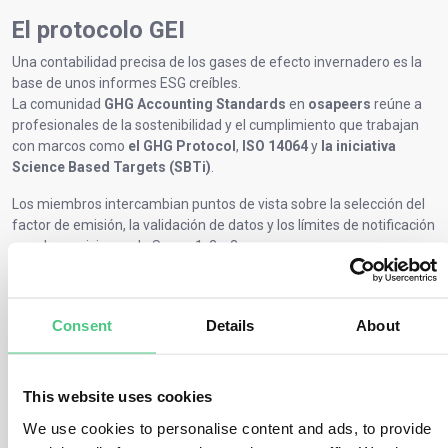
El protocolo GEI
Una contabilidad precisa de los gases de efecto invernadero es la
base de unos informes ESG creíbles.
La comunidad
GHG Accounting Standards
en
osapeers
reúne a
profesionales de la sostenibilidad y el cumplimiento que trabajan
con marcos como
el GHG Protocol
,
ISO 14064
y
la iniciativa
Science Based Targets (SBTi)
.
Los miembros intercambian puntos de vista sobre la selección del
factor de emisión, la validación de datos y los límites de notificación
para las emisiones de Scope 1, 2 y 3.
Aprenda cómo gestionan sus homólogos la recopilación de datos
sobre GEI, cómo adaptarse a las próximas normas de notificación
de la UE y cómo traducir requisitos complejos en pasos operativos.
Consent
Details
About
Dentro de la
Base de Conocimientos
de
osapeers
, los miembros
pueden acceder a guías, plantillas y ejemplos prácticos
desarrollados con socios expertos.
This website uses cookies
El intercambio es
exclusivo para los miembros de osapeers
,
We use cookies to personalise content and ads, to provide
creando un espacio de confianza para compartir experiencias y