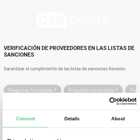
VERIFICACIÓN DE PROVEEDORES EN LAS LISTAS DE
SANCIONES
Garantizar el cumplimiento de las listas de sanciones Revisión
Preguntas formuladas
0
Preguntas contestadas
0
Preg
Consent
Details
About
Las sanciones de la UE se revisan periódicamente.
El Consejo de la
UE decide
si las sanciones deben renovarse, modificarse o
levantarse.