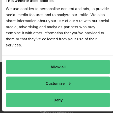
This website uses cookies
Es deber de toda empresa
asegurarse de que los proveedores
We use cookies to personalise content and ads, to provide
con los que trabaja no figuran en ninguna lista de sanciones para
social media features and to analyse our traffic. We also
evitar ser multada. Y también mantenerse al día e identificar a los
share information about your use of our site with our social
proveedores que aparezcan en una lista.
media, advertising and analytics partners who may
Comprobar periódicamente a los proveedores y
examinar a los
combine it with other information that you’ve provided to
nuevos antes de hacer negocios
con ellos es relevante para
them or that they’ve collected from your use of their
todas las empresas y su incumplimiento puede acarrear multas.
services.
Allow all
Customize
Deny
Condiciones de uso
Política de privacidad