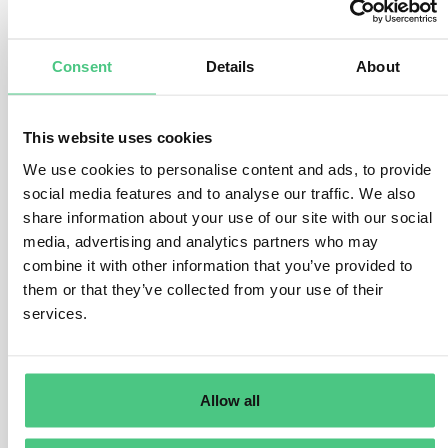
Pasos:
Dibuje un
límite del sistema
alrededor de su proceso de
Consent
Details
About
producción para determinar qué se incluye y qué se excluye
de sus cálculos.
Recopilar los valores anuales de consumo
y relacionarlos
This website uses cookies
con las emisiones (directas e indirectas, si procede).
Divida las emisiones totales por la producción total
para
We use cookies to personalise content and ads, to provide
obtener sus factores de emisión directos e indirectos.
social media features and to analyse our traffic. We also
share information about your use of our site with our social
El Reglamento de Ejecución prevé diferentes opciones de
media, advertising and analytics partners who may
notificación de emisiones para los importadores de la UE hasta
finales de 2024:
combine it with other information that you’ve provided to
them or that they’ve collected from your use of their
Informes completos:
Adhesión a la nueva metodología de la
services.
UE, teniendo en cuenta las emisiones reales incorporadas.
Informes basados en un
método equivalente
(tres opciones).
Notificación de valores por defecto
: Los importadores
pueden utilizar los valores por defecto puestos a disposición
Allow all
por la Comisión de la UE el 22 de diciembre de 2023 para los
tres primeros informes trimestrales.