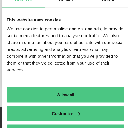
mittelständische Unternehmen -
Die Heimbach-Gruppe
This website uses cookies
Publicado el 1 de octubre de 2024
por
osapiens | Anfitrión @
We use cookies to personalise content and ads, to provide
osapiens Holding GmbH
social media features and to analyse our traffic. We also
share information about your use of our site with our social
Stefan Körfer, Director de Cumplimiento Normativo y Gestión
media, advertising and analytics partners who may
de la Sostenibilidad del Grupo Heimbach, habla en una
entrevista con osapiens sobre los requisitos, las medidas de
combine it with other information that you’ve provided to
control y las soluciones de la Ley de Protección de los
them or that they’ve collected from your use of their
Consumidores.
services.
Allow all
Customize