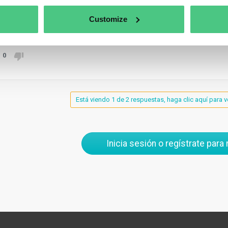
er, National Company Number, or Taxpayer Identification Number
Customize
aducir
0
Está viendo 1 de 2 respuestas, haga clic aquí para v
Inicia sesión o regístrate para