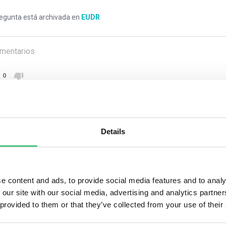
regunta está archivada en
EUDR
mentarios
0
2
respuestas todavía
Details
ario anónimo
e content and ads, to provide social media features and to analy
ators engaging in the import or export of relevant commodities 
 our site with our social media, advertising and analytics partn
ators Registration and Identification (EORI) number during TRAC
 provided to them or that they’ve collected from your use of their
ators/traders without an EORI number can opt for alternative id