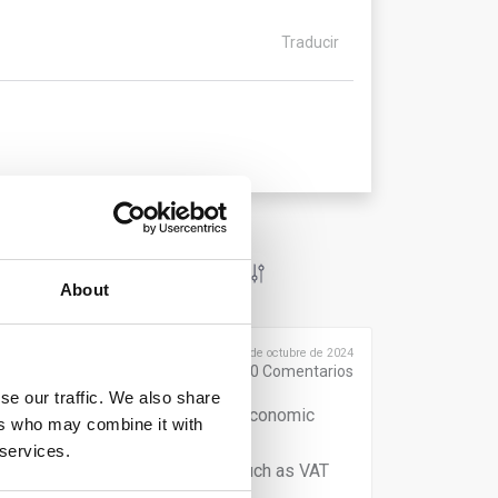
Traducir
About
Publicado el 3 de octubre de 2024
0
Comentarios
se our traffic. We also share
and products must furnish their Economic
ers who may combine it with
ES NT registration. Domestic
 services.
entifiers supported by TRACES, such as VAT