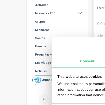
Actividad
La p
Normativa ESG
Grupos
0
Co
Miembros
Socios
Eventos
Preguntas y Respuestas
Consent
Knowledge Base
Noticias
Usu
This website uses cookies
ONUDI | Rapid Scan
We use cookies to personalis
Oper
information about your use of
Oper
other information that you’ve
oper
ES