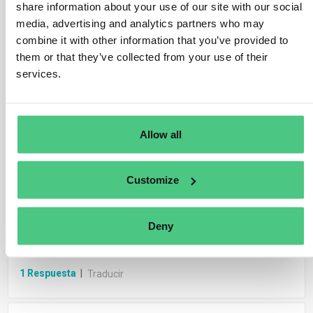
1
Respuesta
|
Traducir
share information about your use of our site with our social
media, advertising and analytics partners who may
combine it with other information that you’ve provided to
Usuario anónimo
them or that they’ve collected from your use of their
Informes de diligencia debida EUDR
services.
FAQ.- Can due diligence statements be
modified?
Allow all
1
Respuesta
|
Traducir
Customize
Usuario anónimo
Informes de diligencia debida EUDR
Can the system auto-fill from stored data for
Deny
new DDS?
1
Respuesta
|
Traducir