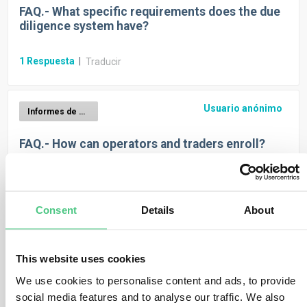
FAQ.- What specific requirements does the due
diligence system have?
1
Respuesta
|
Traducir
Usuario anónimo
Informes de diligencia debida EUDR
FAQ.- How can operators and traders enroll?
1
Respuesta
|
Traducir
Consent
Details
About
Usuario anónimo
Informes de diligencia debida EUDR
This website uses cookies
FAQ.- Duration for keeping due diligence docs?
SMEs included? Start?
We use cookies to personalise content and ads, to provide
social media features and to analyse our traffic. We also