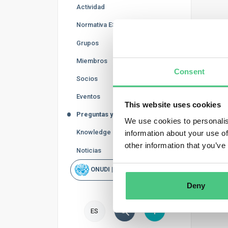
Actividad
EU
Normativa ESG
Grupos
En es
Miembros
Cauc
Consent
result
Socios
Eventos
This website uses cookies
Preguntas y Respuestas
We use cookies to personalis
Knowledge Base
information about your use of
other information that you’ve
Noticias
ONUDI | Rapid Scan
Deny
ES