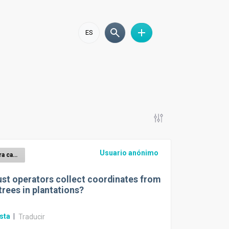
ES
Usuario anónimo
EUDR para caucho
t operators collect coordinates from
trees in plantations?
sta
|
Traducir