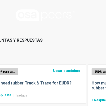
UNTAS Y RESPUESTAS
Usuario anónimo
EUDR para caucho
I need rubber Track & Trace for EUDR?
How mus
rubber 
spuesta
|
Traducir
1
Respue