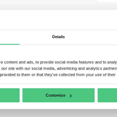
DR para caucho
ta categoría se encuentran actualmente 2 Preguntas frec
ho
. Para afinar la pertinencia de su solicitud, puede filtra
Details
ados directamente según una de las subcategorías sigui
e content and ads, to provide social media features and to analy
 our site with our social media, advertising and analytics partn
 provided to them or that they’ve collected from your use of their
Customize