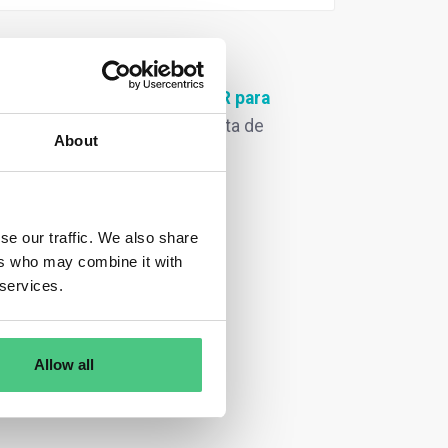
uentes relacionadas con
EUDR para
r en cualquier momento esta lista de
About
entes:
se our traffic. We also share
ers who may combine it with
 services.
Allow all