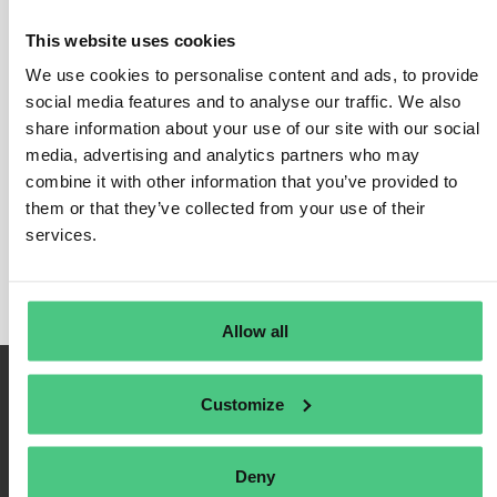
DISPOSITIVOS MÉDICOS
This website uses cookies
En esta categoría, actualmente se están debatiendo 0
We use cookies to personalise content and ads, to provide
preguntas relacionadas con
DISPOSITIVOS MÉDICOS
.
social media features and to analyse our traffic. We also
share information about your use of our site with our social
Para refinar la relevancia de su solicitud, puede filtrar
media, advertising and analytics partners who may
esta lista de resultados directamente según una de
combine it with other information that you’ve provided to
las siguientes subcategorías en cualquier momento:
them or that they’ve collected from your use of their
services.
Subcategorías
Allow all
Customize
Deny