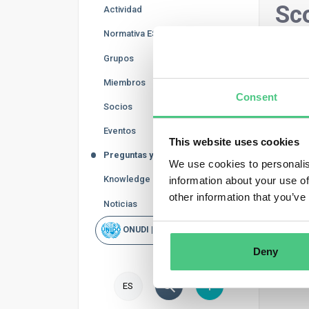
Sc
Actividad
Normativa ESG
En es
Grupos
Emisi
lista 
Miembros
Consent
Socios
Eventos
This website uses cookies
Preguntas y Respuestas
We use cookies to personalis
Knowledge Base
information about your use of
other information that you’ve
Noticias
ONUDI | Rapid Scan
Deny
ES