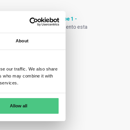
uentes relacionadas con
Scope 1
-
 puede filtrar en cualquier momento esta
s siguientes:
About
se our traffic. We also share
ers who may combine it with
 services.
Allow all