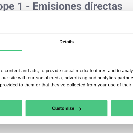
ope 1 - Emisiones directas
ta categoría se encuentran actualmente 0 Preguntas frec
ones direct
as. Para afinar la pertinencia de su solicitud,
de resultados directamente según una de las subcategoría
Details
e content and ads, to provide social media features and to analy
 our site with our social media, advertising and analytics partn
 provided to them or that they’ve collected from your use of their
Customize