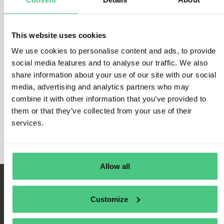
Canales de denuncia de
irregularidades
This website uses cookies
En esta categoría, 1 Preguntas frecuentes relativas a
We use cookies to personalise content and ads, to provide
social media features and to analyse our traffic. We also
los canales de denuncia de irregularidades
son
share information about your use of our site with our social
actualmente objeto de debate. Para afinar la
media, advertising and analytics partners who may
pertinencia de su solicitud, puede filtrar en cualquier
combine it with other information that you’ve provided to
momento esta lista de resultados directamente
them or that they’ve collected from your use of their
según una de las siguientes subcategorías:
services.
Allow all
Customize