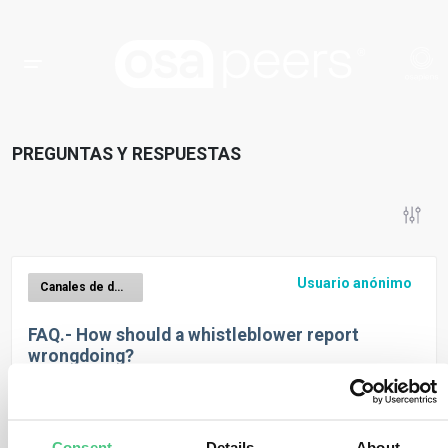
PREGUNTAS Y RESPUESTAS
Usuario anónimo
Canales de denuncia de irregularidades
FAQ.- How should a whistleblower report
wrongdoing?
1
Respuesta
|
Traducir
Consent
Details
About