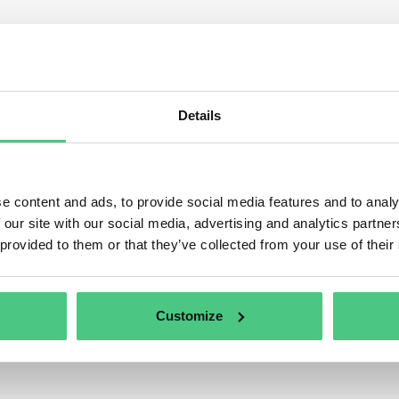
0
untas formuladas
0
untas contestadas
Details
0
untas abiertas
1
umentos
e content and ads, to provide social media features and to analy
 our site with our social media, advertising and analytics partn
0
eos
 provided to them or that they’ve collected from your use of their
Customize