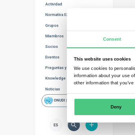
Actividad
Normativa ESG
Preg
Grupos
Preg
Miembros
Consent
Socios
Preg
Eventos
This website uses cookies
Doc
Preguntas y Respuestas
We use cookies to personalis
information about your use of
Knowledge Base
Víd
other information that you’ve
Noticias
ONUDI | Rapid Scan
Deny
ES