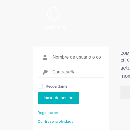
COMP
En e
actu
mome
Recuérdame
Inicio de sesión
Registrarse
Contraseña olvidada