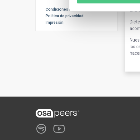
Diet
Condiciones de uso
allá
Política de privacidad
Diete
Impresión
acomp
Nuest
los c
hace