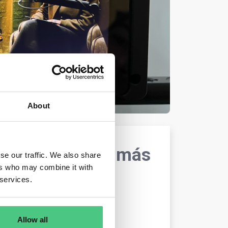
About
ento: ¿Un café más
se our traffic. We also share
ers who may combine it with
de la empresa
 services.
nicación @ osapiens
Allow all