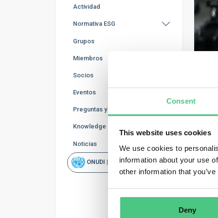
Actividad
Normativa ESG
Grupos
Miembros
Socios
Eventos
Consent
Preguntas y Respuestas
Knowledge Base
This website uses cookies
MED
F
Noticias
We use cookies to personalis
information about your use of
ONUDI | Rapid Scan
ju
other information that you’ve
Publi
¿Es 
Deny