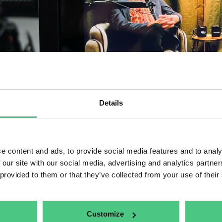
Details
IOS DE COMUNICACIÓN
olge 1 Más allá del cumplimi
e content and ads, to provide social media features and to analy
 our site with our social media, advertising and analytics partn
sto? Una mirada al interior 
 provided to them or that they’ve collected from your use of their
cado el 28 de abril de 2025
por
Julia Piechotta | Directora de Marketing y Comu
justo el mundo?
Customize