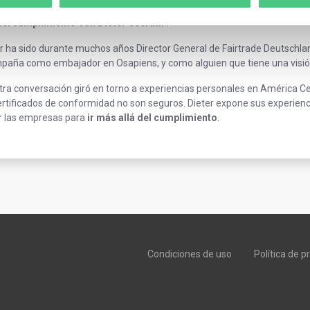
er
Overath
ha planteado esta sencilla pero gran pregunta al comienzo d
 del cumplimiento con Dieter Overath"
.
r ha sido durante muchos años Director General de Fairtrade Deutschlan
aña como embajador en Osapiens, y como alguien que tiene una visión de
ra conversación giró en torno a experiencias personales en América Ce
ertificados de conformidad no son seguros. Dieter expone sus experienci
r las empresas para
ir más allá del cumplimiento
.
Condiciones de uso
Política de p