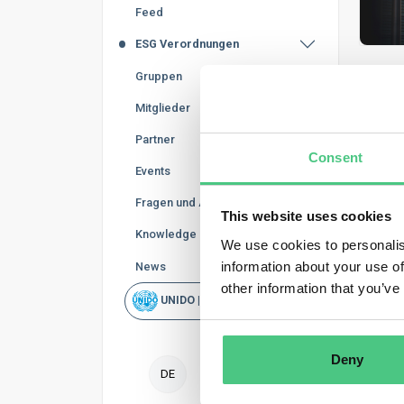
Feed
ESG Verordnungen
Gruppen
Mitglieder
Partner
Consent
Events
Fragen und Antworten
This website uses cookies
Knowledge Base
We use cookies to personalis
Was i
information about your use of
News
Der Mec
other information that you’ve
-Pakets
UNIDO | Schnellsuche
zu bekä
Emissio
Deny
Welch
DE
CBAM be