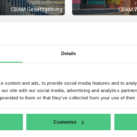
CBAM Gesetzgebung
CBAM 
Details
CBAM Zertifikat-Freib
CBAM Emissionswerte
bere
e content and ads, to provide social media features and to analy
st CBAM?
 our site with our social media, advertising and analytics partn
hanismus zur Anpassung der Kohlenstoffgrenzwerte (Carbon Border 
 provided to them or that they’ve collected from your use of their
 der Europäischen Union und zielt darauf ab, Emissionsreduzierungen
mpfen, indem Unternehmen verpflichtet werden, ähnlich wie beim EU-E
nen zu erwerben, die bei der Produktion außerhalb der EU entstehen, u
Customize
e Unternehmen sind von CBAM betroffen?
trifft Schlüsselsektoren der europäischen Industrie wie z.B.: Eisen, St