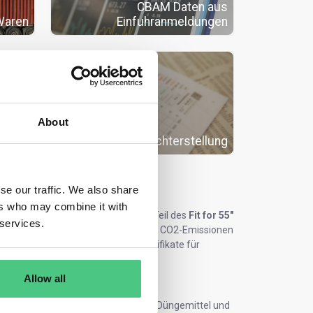
CBAM Daten aus
Waren
Einfuhranmeldungen
About
eträge
chnen
CBAM Berichterstellung
se our traffic. We also share
ers who may combine it with
Adjustment Mechanism, CBAM) ist Teil des
Fit for 55"
 services.
 zu schützen und die Verlagerung von CO2-Emissionen
missionshandelssystem (ETS) Zertifikate für
m importieren zu dürfen.
Allow all
ahl, Zement, Aluminium, Elektrizität, Düngemittel und