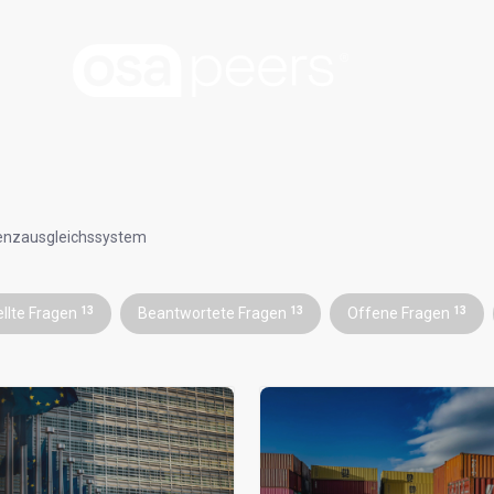
M
enzausgleichssystem
ellte Fragen
13
Beantwortete Fragen
13
Offene Fragen
13