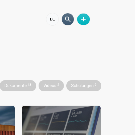
DE
Dokumente
13
Videos
2
Schulungen
0