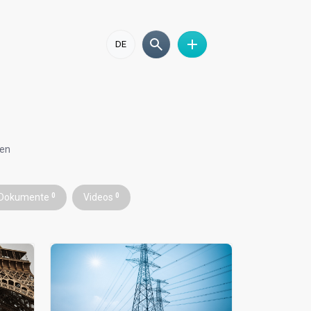
DE
ren
Dokumente
0
Videos
0