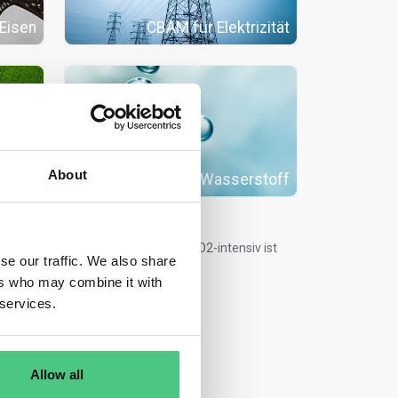
Eisen
CBAM für Elektrizität
About
ittel
CBAM für Wasserstoff
odukte gelten, deren Herstellung
CO2-intensiv
ist
se our traffic. We also share
t.
ers who may combine it with
 services.
Allow all