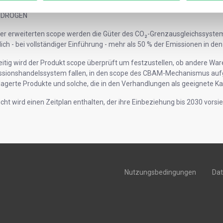
EKTRIZITÄT
YDROGEN
ser erweiterten scope werden die Güter des
CO₂-Grenzausgleichssyste
lich - bei vollständiger Einführung - mehr als 50 % der Emissionen in d
eitig wird der Produkt scope überprüft um festzustellen, ob andere Ware
ssionshandelssystem fallen, in den scope des CBAM-Mechanismus au
agerte Produkte und solche, die in den Verhandlungen als geeignete Ka
icht wird einen Zeitplan enthalten, der ihre Einbeziehung bis 2030 vorsie
Nutzungsbedingungen
Da