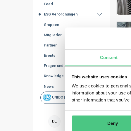
Feed
ESG Verordnungen
Gruppen
Mitglieder
Partner
Events
Consent
Fragen und Antworten
Knowledge Base
This website uses cookies
CBAM wi
We use cookies to personalis
News
und bei
information about your use of
UNIDO | Schnellsuche
Dies ist
other information that you’ve
Z
EI
DE
AL
Deny
DÜ