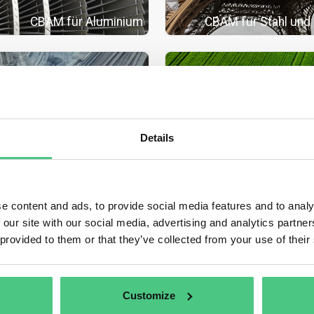
CBAM für Aluminium
CBAM für Stahl und 
Details
CBAM für Zement
CBAM für Düngem
rd zunächst für die Einfuhr bestimmter Waren und ausgewählter Vorpr
e content and ads, to provide social media features and to analy
 denen das Risiko einer Verlagerung von CO2-Emissionen am größten is
 our site with our social media, advertising and analytics partn
 die
CBAM-Liste der Waren
:
 provided to them or that they’ve collected from your use of their
EMENT
SEN & STAHL
UMINIUM
Customize
NGEMITTEL