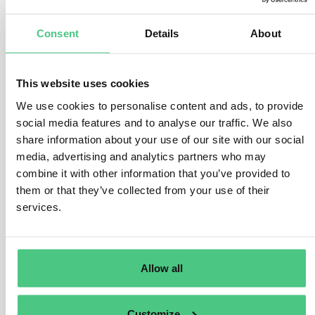
Gefolgt enthalten:
Die
Gesamtmenge der
während des Zeitraums eingeführten
Consent
Details
About
Produkte in scope von CBAM
.
Informationen
über eingebettete direkte und indirekte
Emissionen
dieser Produkte.
This website uses cookies
Gegebenenfalls der im
Herkunftsland
fällige Kohlenstoffpreis
.
We use cookies to personalise content and ads, to provide
social media features and to analyse our traffic. We also
Wird der Bericht über CBAM-Daten aus Einfuhranmeldungen nicht,
share information about your use of our site with our social
falsch oder unvollständig eingereicht und hat der
media, advertising and analytics partners who may
Berichterstattende nicht die erforderlichen Schritte unternommen,
combine it with other information that you’ve provided to
um die Meldepflicht zu korrigieren oder zu erfüllen, können die EU-
Mitgliedstaaten gegen den Berichterstattenden eine Sanktion
them or that they’ve collected from your use of their
verhängen.
services.
Die Höhe der Strafe kann zwischen 10 und 50 EUR pro Tonne nicht
gemeldeter Emissionen liegen, abhängig von relevanten Faktoren
wie dem Umfang der nicht gemeldeten Informationen und dem
Allow all
Grad der Fahrlässigkeit des Meldepflichtigen.
Customize