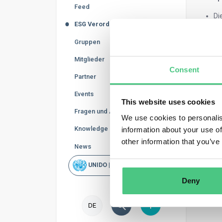
Feed
Di
ESG Verordnungen
Di
Pr
Gruppen
In
Wa
Mitglieder
Pr
Consent
Partner
ab
Events
This website uses cookies
Fragen und Antworten
We use cookies to personalis
Knowledge Base
information about your use of
other information that you’ve
News
UNIDO | Schnellsuche
Deny
DE