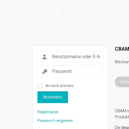
CBAM
Mechani
Gest
An mich erinnern
Anmelden
CBAM is
Registrieren
Produk
Passwort vergessen
Die
Imp