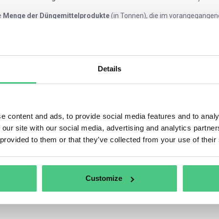
e
Menge der Düngemittelprodukte
(in Tonnen), die im vorangegangene
rekte CO2-Emissionen
, die bei der Herstellung der in die EU eingefü
oduktionsstätten entstehen.
direkte CO2-Emissionen
, die durch andere Aktivitäten als die physisc
ren enthalten sind.
eis, der in einem Herkunftsland
für die in den importierten Gütern en
Details
züglich etwaiger Rabatte oder anderer Formen der Kompensation, die b
e content and ads, to provide social media features and to analy
 our site with our social media, advertising and analytics partn
 provided to them or that they’ve collected from your use of their
Customize