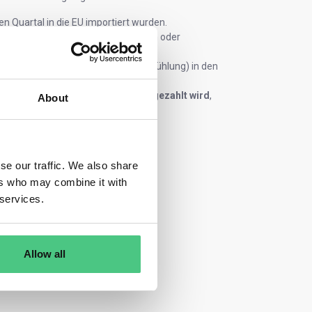
n Quartal in die EU importiert wurden.
hrten Waren auf der Ebene der Anlagen oder
he Produktion (z. B. Strom, Heizung/Kühlung) in den
thaltenen Emissionen
fällig ist oder gezahlt wird
,
About
ereits erhalten wurden.
se our traffic. We also share
ers who may combine it with
 services.
Allow all