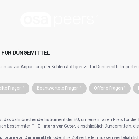
 FÜR DÜNGEMITTEL
smus zur Anpassung der Kohlenstoffgrenze für Düngemittelimporteu
ellte Fragen
0
Beantwortete Fragen
0
Offene Fragen
0
t das bahnbrechende Instrument der EU, um einen fairen Preis für die 
tion bestimmter
THG-intensiver Güter,
einschließlich Düngemitteln, di
orteure von Düngemitteln
oder ihre Zollvertreter müssen vierteljährli