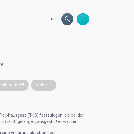
DE
re
Dokumente
0
Videos
0
Treibhausgase (THG) festzulegen, die bei der
e in die EU gelangen, ausgestoßen werden.
ch eine Erklärung abgeben über: