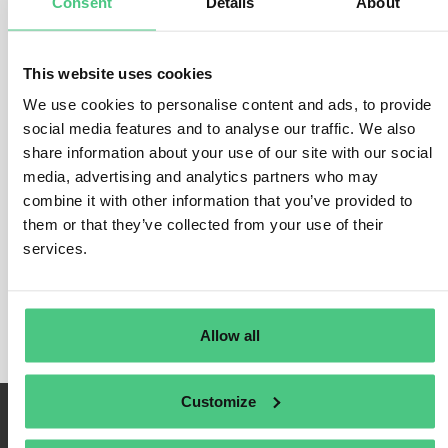
Consent
Details
About
Dies geschieht durch die Konzentration auf die drei folgenden KPIs:
Umsatzanteil
, der EU-Taxonomiefähig und -konform ist
This website uses cookies
Anteil der
Investitionsausgaben (CapEx)
die EU-
Taxonomiefähig und-konform
We use cookies to personalise content and ads, to provide
Anteil der
Betriebsausgaben (OpEx)
die EU-Taxonomiefähig
social media features and to analyse our traffic. We also
und-konform
share information about your use of our site with our social
media, advertising and analytics partners who may
Der Berechnung dieser KPIs muss besondere Aufmerksamkeit
combine it with other information that you’ve provided to
gewidmet werden. Bei der Berechnung der KPIs muss ein
Unternehmen auch daran denken, dieselben
them or that they’ve collected from your use of their
Rechnungslegungsgrundsätze zu verwenden, die für seine
services.
Jahresabschlüsse gelten.
Allow all
Customize