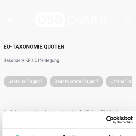
EU-TAXONOMIE QUOTEN
Besondere KPIs Offenlegung
Gestellte Fragen
1
Beantwortete Fragen
1
Offene Frag
Nachdem ein Unternehmen seine wirtschaftlichen Tätigkeiten
bewertet und den Status der Förderfähigkeit und der Konformität
bestimmt hat, muss es für jede qualifizierte wirtschaftliche
Tätigkeit
spezielle Kennzahlen offenlegen
.