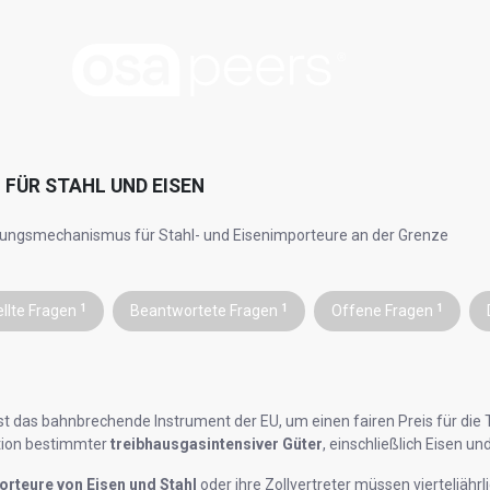
 FÜR STAHL UND EISEN
ngsmechanismus für Stahl- und Eisenimporteure an der Grenze
ellte Fragen
1
Beantwortete Fragen
1
Offene Fragen
1
t das bahnbrechende Instrument der EU, um einen fairen Preis für die 
tion bestimmter
treibhausgasintensiver Güter
, einschließlich Eisen un
orteure von Eisen und Stahl
oder ihre Zollvertreter müssen vierteljähr