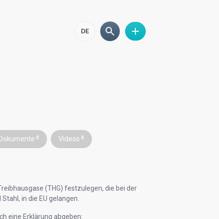
DE
Dokumente
0
Videos
0
Treibhausgase (THG) festzulegen, die bei der
d Stahl, in die EU gelangen.
lich eine Erklärung abgeben: