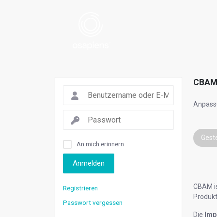
CBAM
Anpassu
Gest
An mich erinnern
Anmelden
CBAM is
Registrieren
Produk
Passwort vergessen
Die
Imp