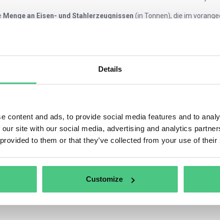
e
Menge an Eisen- und Stahlerzeugnissen
(in Tonnen), die im vorange
rekte CO2-Emissionen
, die in den in die EU eingeführten Waren enthalt
direkte Emissionen
, die in die Waren eingebettet sind und aus der Prod
rwendeten Elektrizität resultieren.
eis, der im Herkunftsland
für die in den importierten Gütern enthalte
waiger Rabatte oder anderer Ausgleichszahlungen.
Details
e content and ads, to provide social media features and to analy
 our site with our social media, advertising and analytics partn
 provided to them or that they’ve collected from your use of their
Customize