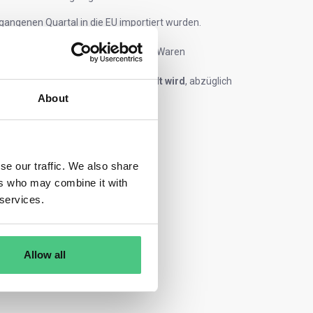
gangenen Quartal in die EU importiert wurden.
en sind.
uktion der für die Herstellung dieser Waren
nen Emissionen
fällig ist oder gezahlt wird
, abzüglich
About
se our traffic. We also share
ers who may combine it with
 services.
Allow all