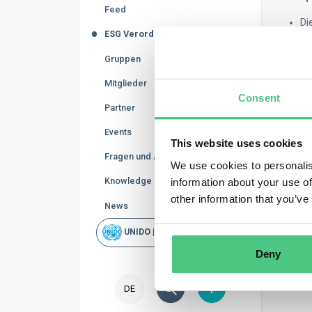
Feed
Di
ESG Verordnungen
Di
In
Gruppen
ve
Pr
Mitglieder
et
Consent
Partner
Events
This website uses cookies
Fragen und Antworten
We use cookies to personalis
Knowledge Base
information about your use of
other information that you’ve
News
UNIDO | Schnellsuche
Deny
DE