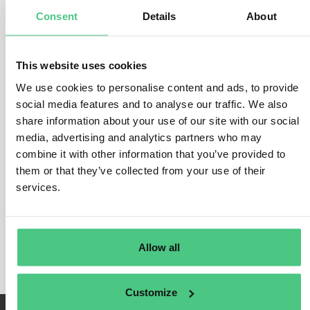
Verschmutzung (E2),
Wasser- und Meeresressourcen (E3),
Consent
Details
About
biologische Vielfalt und Ökosysteme (E4)
Kreislaufwirtschaft (E5).
This website uses cookies
Diese Standards bieten Einblicke in die tatsächlichen oder
potenziellen Auswirkungen, die sich aus der Ressourcennutzung,
We use cookies to personalise content and ads, to provide
der Verteilung und den kommerziellen Aktivitäten eines
social media features and to analyse our traffic. We also
Unternehmens ergeben.
share information about your use of our site with our social
media, advertising and analytics partners who may
Alle fünf Offenlegungsanforderungen der Umweltnorm werden
durch die vier im ESRS 2 definierten Berichtsbereiche (Governance,
combine it with other information that you’ve provided to
Strategie, Auswirkungen, Risiko- und Chancenmanagement sowie
them or that they’ve collected from your use of their
Kennzahlen und Ziele) beschrieben.
services.
Die einzelnen Angaben und das Spektrum der behandelten
Themen in Bezug auf die ESRS E1 bis E5 lassen sich aus der ersten
doppelten Wesentlichkeitsanalyse ableiten.
Allow all
Customize