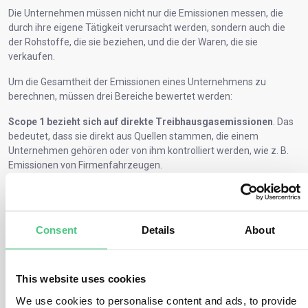
Die Unternehmen müssen nicht nur die Emissionen messen, die
durch ihre eigene Tätigkeit verursacht werden, sondern auch die
der Rohstoffe, die sie beziehen, und die der Waren, die sie
verkaufen.
Um die Gesamtheit der Emissionen eines Unternehmens zu
berechnen, müssen drei Bereiche bewertet werden:
Scope 1 bezieht sich auf direkte Treibhausgasemissionen
. Das
bedeutet, dass sie direkt aus Quellen stammen, die einem
Unternehmen gehören oder von ihm kontrolliert werden, wie z. B.
Emissionen von Firmenfahrzeugen.
Scope 2 bezieht sich auf indirekte Emissionen
aus eingekauften
Quellen, wie z. B. von der Organisation verbrauchte Elektrizität oder
Kühlung.
Consent
Details
About
Scope 3 bezieht sich auf indirekte Emissionen.
Dazu gehören
alle anderen indirekten Emissionen innerhalb Ihrer gesamten
Wertschöpfungskette, die vorgelagerte Lieferkette (Lieferanten)
This website uses cookies
sowie die nachgelagerten THG-Emissionen, die bei Kunden
We use cookies to personalise content and ads, to provide
entstehen.