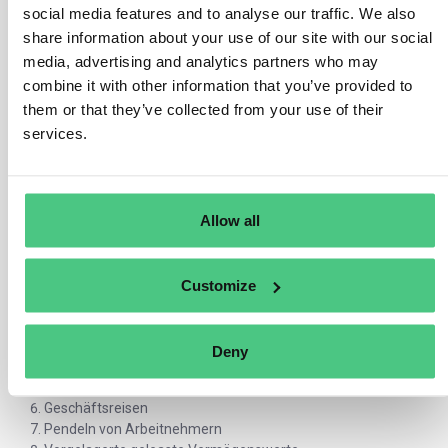
social media features and to analyse our traffic. We also
Die Unterscheidung basiert auf den Finanztransaktionen des
share information about your use of our site with our social
berichtenden Unternehmens.
media, advertising and analytics partners who may
combine it with other information that you’ve provided to
Vorgelagerte Emissionen sind indirekte
them or that they’ve collected from your use of their
Treibhausgasemissionen im Zusammenhang mit gekauften
oder erworbenen Waren und Dienstleistungen.
services.
Nachgelagerte Emissionen sind indirekte
Treibhausgasemissionen im Zusammenhang mit verkauften
Waren und Dienstleistungen.
Allow all
Vorgelagerte scope 3 Emissionen:
Gekaufte Waren und Dienstleistungen
Customize
Investitionsgüter
Brennstoff- und energiebezogene Tätigkeiten (nicht
enthalten in scope 1 oder scope 2)
Deny
Vorgelagerter Transport und Vertrieb
Im Betrieb anfallende Abfälle
Geschäftsreisen
Pendeln von Arbeitnehmern