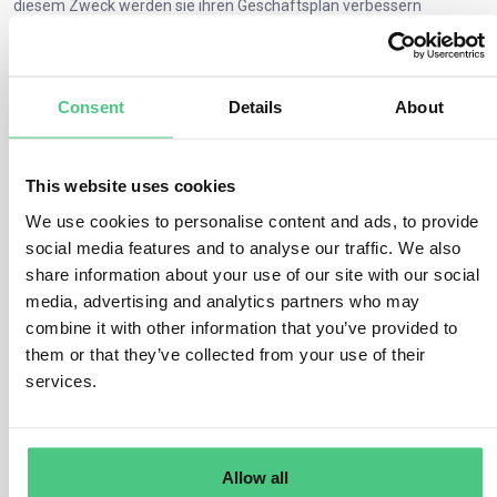
diesem Zweck werden sie ihren Geschäftsplan verbessern
müssen.
Informationsportal für Unternehmen
Consent
Details
About
Die Unternehmen müssen sich mit den von ihren Handlungen
Betroffenen auseinandersetzen, einen Beschwerdemechanismus
einrichten, über ihre Sorgfaltspflichten informieren und deren
Wirksamkeit regelmäßig überwachen. Die EU-Regierungen müssen
This website uses cookies
praktische Portale einrichten, die sich mit den Sorgfaltspflichten
We use cookies to personalise content and ads, to provide
der Unternehmen befassen und Informationen über Inhalt und
social media features and to analyse our traffic. We also
Kriterien, entsprechende Leitlinien der Kommission und
share information about your use of our site with our social
Informationen für die Betroffenen bereitstellen.
media, advertising and analytics partners who may
Weiterverfolgung der Berichte
combine it with other information that you’ve provided to
them or that they’ve collected from your use of their
Organisationen sind verpflichtet, eingehende Berichte auf sichere
Weise zu registrieren. Alle meldungsbezogenen Daten müssen in
services.
Übereinstimmung mit den Datenschutzbestimmungen behandelt
werden. Die Registrierung mündlicher Meldungen unterliegt noch
strengeren Anforderungen. In vielen Fällen bedeutet dies, dass die
Organisationen die administrativen Aspekte des Whistleblowing
Allow all
verstärken müssen.