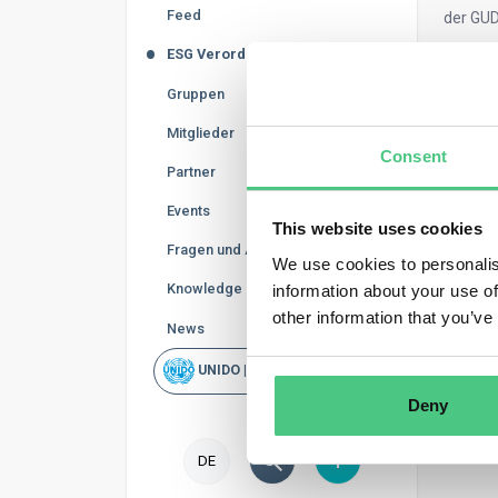
Feed
der GUD
ESG Verordnungen
Wer ist
Gruppen
He
Ve
Mitglieder
Consent
Was dafü
Partner
Die Her
Events
This website uses cookies
Sterili
Fragen und Antworten
entspric
We use cookies to personalis
Knowledge Base
information about your use of
Auf osa
other information that you’ve
News
Sy
Ef
UNIDO | Schnellsuche
Ve
Deny
DE