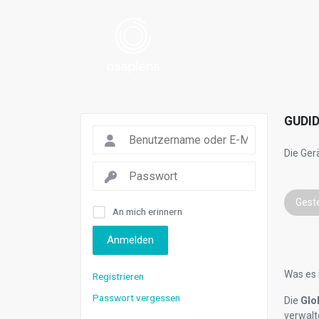
GUDI
Die Ger
Gest
An mich erinnern
Anmelden
Was es i
Registrieren
Passwort vergessen
Die
Glo
verwalt