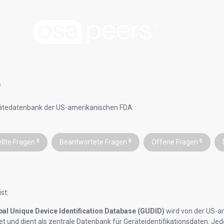
D
ätedatenbank der US-amerikanischen FDA
ellte Fragen
0
Beantwortete Fragen
0
Offene Fragen
0
st:
bal Unique Device Identification Database (GUDID)
wird von der US-a
et und dient als zentrale Datenbank für Geräteidentifikationsdaten. Je