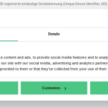
ID registrierte eindeutige Gerätekennung (Unique Device Identifier, UDI)
 betroffen:
rsteller
und Etikettierer
von Medizinprodukten
, die ihre Produkte in
rtriebshändler
, die die korrekte Kennzeichnung und Datensynchronisati
Details
r erforderlich ist:
steller müssen eine konforme UDI zuweisen, wichtige Produktinformat
sationsstatus usw.) an die GUDID übermitteln und sicherstellen, dass d
ht.
e content and ads, to provide social media features and to analy
 our site with our social media, advertising and analytics partn
peers diskutieren Fachleute:
 provided to them or that they’ve collected from your use of their
nchronisierung von Daten zwischen EUDAMED (EU) und GUDID (USA) zur 
fiziente Verwaltung von Datenübermittlungen für mehrere Märkte.
rwendung globaler Standards (wie ) zur Aufrechterhaltung der Interop
Customize