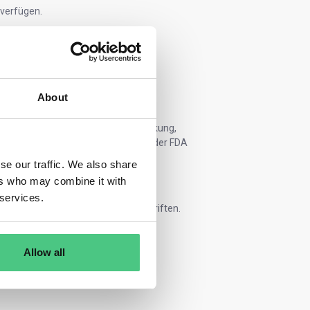
 verfügen.
 den USA vermarkten
on mit der FDA sicherstellen.
About
ionen (Gerätename, Version, Verpackung,
ie Kennzeichnung den Anforderungen der FDA
se our traffic. We also share
ers who may combine it with
 services.
weltweiten Einhaltung von Vorschriften.
erabilität zwischen Systemen.
Allow all