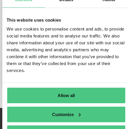
mittelständische Unternehmen -
Die Heimbach-Gruppe
This website uses cookies
Veröffentlicht Oktober 1, 2024
von
osapiens | Gastgeber @ osapiens
We use cookies to personalise content and ads, to provide
Holding GmbH
social media features and to analyse our traffic. We also
share information about your use of our site with our social
Stefan Körfer, Head of Compliance & Sustainability
media, advertising and analytics partners who may
Management bei der Heimbach-Gruppe, spricht im Interview
mit osapiens über Herausforderungen,
combine it with other information that you’ve provided to
Entscheidungsprozesse und Lösungen im Zusammenhang
them or that they’ve collected from your use of their
mit dem Supply Chain Due Diligence Gesetz.
services.
Allow all
Customize