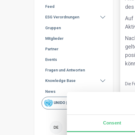
des
Feed
ESG Verordnungen
Auf
Akti
Gruppen
Nach
Mitglieder
gelt
Partner
pos
Events
könn
Fragen und Antworten
Knowledge Base
Die F
News
UNIDO | Schnellsuche
0
Ko
Consent
DE