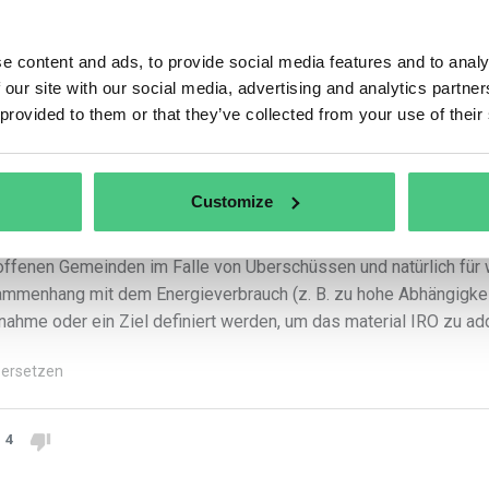
2
noch keine Antworten
e content and ads, to provide social media features and to analy
 our site with our social media, advertising and analytics partn
 provided to them or that they’ve collected from your use of their
nymer Benutzer
er Oliver, das ist vielleicht eine Frage für einen unserer Kolleg
Customize
von anderen Kunden hören und sehen, kann Ökostrom alle 3 Aspek
hen): eine positive Auswirkung im Bereich Energie E2, eine posi
offenen Gemeinden im Falle von Überschüssen und natürlich für
mmenhang mit dem Energieverbrauch (z. B. zu hohe Abhängigkeit
ahme oder ein Ziel definiert werden, um das material IRO zu ad
ersetzen
4