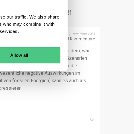
se our traffic. We also share
ers who may combine it with
 services.
Veröffentlicht am 12. November 2024
0
Kommentare
en aus der Wirtschaftsprüfung. Nach dem, was
Allow all
te darstellen (wie haben alle 3 Szenarien
tive Auswirkung im Bereich S3 für die
 wesentliche negative Auswirkungen im
 von fossilen Energien) kann es auch als
dressieren.