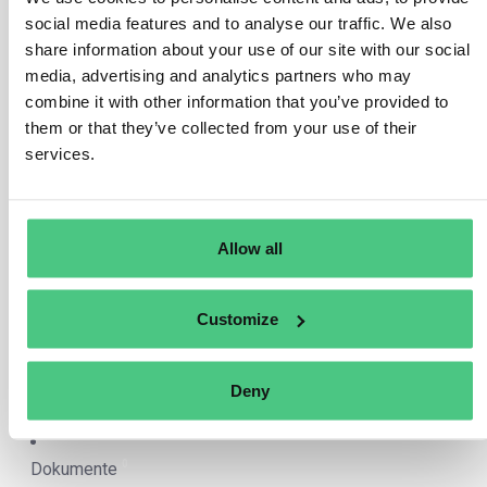
social media features and to analyse our traffic. We also
Anonymer Benutzer
share information about your use of our site with our social
CBAM Berichterstellung
media, advertising and analytics partners who may
What occurs if an indirect customs agent
combine it with other information that you’ve provided to
declines to undertake CBAM reporting
them or that they’ve collected from your use of their
duties?
services.
1
Antwort
|
Übersetzen
Allow all
4
Gestellte Fragen
Customize
4
Beantwortete Fragen
Deny
4
Offene Fragen
0
Dokumente