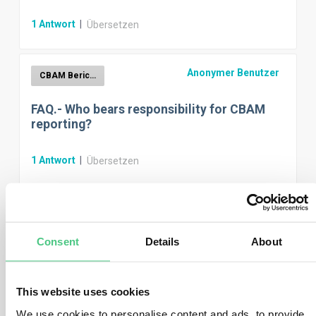
1
Antwort
|
Übersetzen
Anonymer Benutzer
CBAM Berichterstellung
FAQ.- Who bears responsibility for CBAM
reporting?
1
Antwort
|
Übersetzen
Anonymer Benutzer
CBAM Berichterstellung
Consent
Details
About
Should I submit one CBAM report or two
distinct CBAM reports?
This website uses cookies
1
Antwort
|
Übersetzen
We use cookies to personalise content and ads, to provide