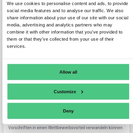
Effizienz
We use cookies to personalise content and ads, to provide
social media features and to analyse our traffic. We also
Erweiterung von 10 auf 800+ Zähler zur Überwachung
share information about your use of our site with our social
von Strom, Wärme, Kälte, Gas und Druckluft
media, advertising and analytics partners who may
Investition von 5 Millionen Euro in eines der größten
combine it with other information that you’ve provided to
Geothermieprojekte Baden-Württembergs
them or that they’ve collected from your use of their
services.
Optimiert die Energiebeschaffung durch
Spotmarkthandel und portfoliobasiertes Management
Integriert EU-Richtlinien, das Energieeffizienzgesetz und
#CSRD in die tägliche Arbeit
Allow all
Aufbau einer Kultur der Zusammenarbeit in 64 Ländern
Customize
"ISO 50001 ist nicht nur ein Zertifikat, sondern ein lebendiges
System, mit dem wir beweisen können, dass sich Investitionen
in die Effizienz auszahlen", sagt Lochbaum.
Deny
Sehen Sie sich das vollständige Interview an und erfahren Sie,
wie Daten, Führung und Zusammenarbeit die Einhaltung von
Vorschriften in einen Wettbewerbsvorteil verwandeln können.