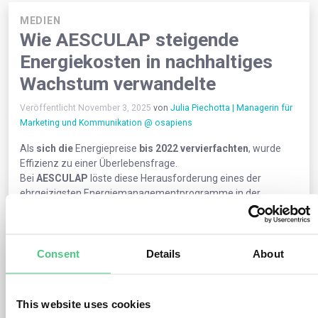
MEDIEN
Wie AESCULAP steigende
Energiekosten in nachhaltiges
Wachstum verwandelte
Veröffentlicht November 3, 2025
von
Julia Piechotta | Managerin für
Marketing und Kommunikation @ osapiens
Als
sich die
Energiepreise
bis 2022 vervierfachten
, wurde
Effizienz zu einer Überlebensfrage.
Bei
AESCULAP
löste diese Herausforderung eines der
ehrgeizigsten Energiemanagementprogramme in der
Medizintechnikbranche aus, das die Einhaltung von
Vorschriften und den Kostendruck in einen Innovationsschub
verwandelte.
Consent
Details
About
In dieser Erfolgsgeschichte erzählt der Energiemanager
Patrick Lochbaum, wie AESCULAP:
This website uses cookies
Nutzt die ISO 50001 als Instrument für Transparenz und