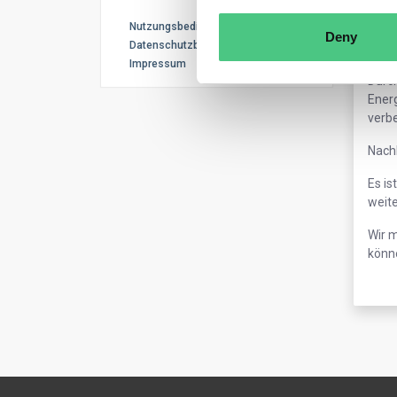
Nutzungsbedingungen
"Die 
Deny
Datenschutzbestimmungen
müss
Impressum
Durch
Energ
verb
Nachh
Es is
weit
Wir m
könne