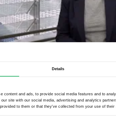
Details
IEN
ERESA RIBERA/ Willkommens
oS.25
e content and ads, to provide social media features and to analy
 our site with our social media, advertising and analytics partn
fentlicht am 27. Mai 2025
von
Raúl González Lázaro | Marketing & Kommunikat
 provided to them or that they’ve collected from your use of their
sa Ribera ist Exekutiv-Vizepräsidentin der Europäischen Kommissio
bewerbsfähigen Übergang.