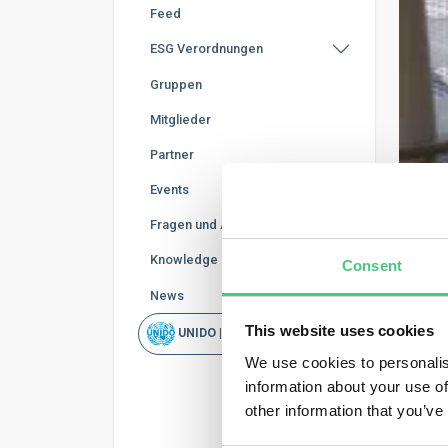
Feed
ESG Verordnungen
Gruppen
Mitglieder
Partner
Events
Fragen und Antworten
Knowledge Base
Consent
MED
T
News
This website uses cookies
UNIDO | Schnellsuche
S
We use cookies to personalis
information about your use of
Veröf
other information that you’ve
Tere
wett