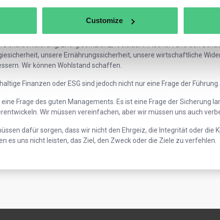
Stärkung der europäischen Wettbewerbsfähigkeit ist heute vielleicht m
Customize
en Wohlstand schaffen, aber er muss nachhaltig sein.
 Dekarbonisierung, Energieeffizienz, Kreislaufwirtschaft und den Schut
iesicherheit, unsere Ernährungssicherheit, unsere wirtschaftliche Wi
essern. Wir können Wohlstand schaffen.
altige Finanzen oder ESG sind jedoch nicht nur eine Frage der Führung.
t eine Frage des guten Managements. Es ist eine Frage der Sicherung la
erentwickeln. Wir müssen vereinfachen, aber wir müssen uns auch verb
üssen dafür sorgen, dass wir nicht den Ehrgeiz, die Integrität oder die Kl
n es uns nicht leisten, das Ziel, den Zweck oder die Ziele zu verfehlen.