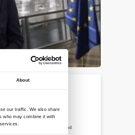
About
gruß an den
se our traffic. We also share
ers who may combine it with
ion @ osapiens
 services.
n für einen sauberen, gerechten und