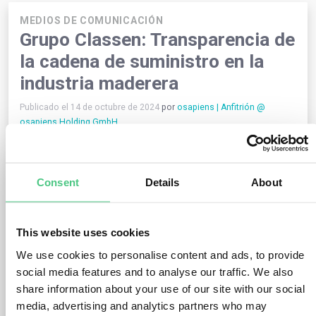
MEDIOS DE COMUNICACIÓN
Grupo Classen: Transparencia de
la cadena de suministro en la
industria maderera
Publicado el 14 de octubre de 2024
por
osapiens | Anfitrión @
osapiens Holding GmbH
El Grupo Classen es uno de los
principales productores
mundiales de suelos laminados
, así como de suelos y
revestimientos murales de diseño y vinilo. La empresa familiar
Consent
Details
About
suministra a clientes de más de 60 países de todo el mundo y
es pionera en sostenibilidad.
This website uses cookies
Con una cartera de productos muy amplia compuesta por
diversas materias primas, Classen se caracteriza por
We use cookies to personalise content and ads, to provide
procesos operativos complejos
, y el cumplimiento de las
social media features and to analyse our traffic. We also
numerosas normativas legales exige presentar su cadena de
share information about your use of our site with our social
suministro de forma transparente. El Grupo Classen
debe
media, advertising and analytics partners who may
cumplir la EUDR y la LkSG
, lo que implica recopilar y verificar