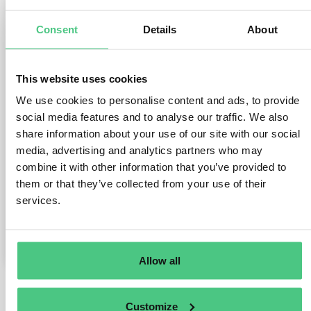
Hola, si una empresa tiene subsidiarias, filiales o
empresas del grupo en países externos a la UE,
Consent
Details
About
¿debe de reportar su informacion y formar parte
de el reporte de CSRD del grupo?
Por ejemplo, una empresa española, con filiales
This website uses cookies
en Marruecos. En el reporte del próximo año,
¿debe incluir a la empresa en ese país?
We use cookies to personalise content and ads, to provide
social media features and to analyse our traffic. We also
Muchas gracias.
share information about your use of our site with our social
media, advertising and analytics partners who may
Die Frage ist in
CSRD
archiviert
Übersetzen
combine it with other information that you’ve provided to
them or that they’ve collected from your use of their
services.
0
Kommentare
0
Allow all
Customize