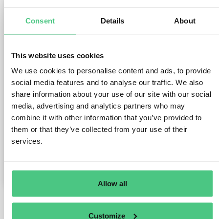
Hola, si una empresa tiene subsidiarias, filiales o
empresas del grupo en países externos a la UE,
Consent
Details
About
¿debe de reportar su informacion y formar parte
de el reporte de CSRD del grupo?
Por ejemplo, una empresa española, con filiales
This website uses cookies
en Marruecos. En el reporte del próximo año,
¿debe incluir a la empresa en ese país?
We use cookies to personalise content and ads, to provide
social media features and to analyse our traffic. We also
Muchas gracias.
share information about your use of our site with our social
media, advertising and analytics partners who may
Die Frage ist in
CSRD
archiviert
Übersetzen
combine it with other information that you’ve provided to
them or that they’ve collected from your use of their
services.
0
Kommentare
0
Allow all
Customize