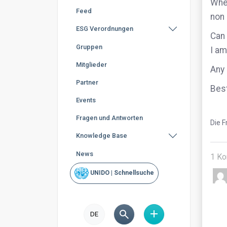
When
Feed
non 
ESG Verordnungen
Can 
Gruppen
I am
Mitglieder
Any 
Partner
Best
Events
Fragen und Antworten
Die F
Knowledge Base
News
1
Ko
UNIDO | Schnellsuche
DE