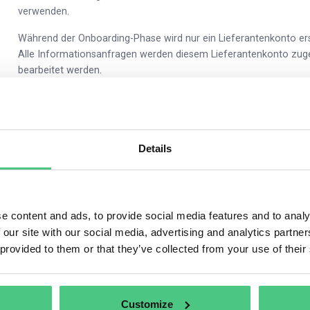
verwenden.
Während der Onboarding-Phase wird nur ein Lieferantenkonto erst
Alle Informationsanfragen werden diesem Lieferantenkonto zu
bearbeitet werden.
Zur Reproduktion von Tests empfehlen wir generell, Tests separ
vermeiden.
Für Ihren speziellen Testfall (EU- und Nicht-EU-Lieferanten) sollt
Details
Alternativ können Sie auch nur EU-Lieferanten testen. Diese habe
Referenznummern als auch mit Grundstücken (Chargen) zu arbei
Wir hoffen, dass dies Ihre Frage beantwortet.
e content and ads, to provide social media features and to analy
 our site with our social media, advertising and analytics partn
Mit freundlichen Grüßen
 provided to them or that they’ve collected from your use of their
Arben
Customize
0