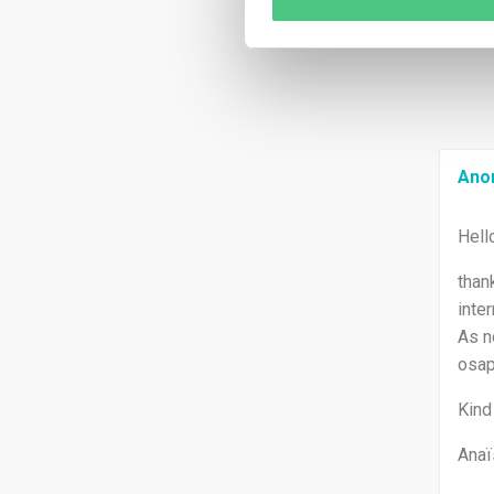
Ano
Hell
than
inte
As n
osap
Kind
Anaï