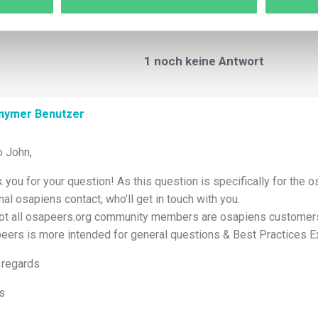
1
noch keine Antwort
nymer Benutzer
o John,
k you for your question! As this question is specifically for the
rnal osapiens contact, who’ll get in touch with you.
ot all osapeers.org community members are osapiens customer
eers is more intended for general questions & Best Practices 
 regards
s