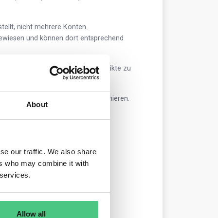
ellt, nicht mehrere Konten.
gewiesen und können dort entsprechend
at zu behandeln, um mögliche Konflikte zu
e dies jedoch ohne Konflikte funktionieren.
About
n die Möglichkeit, sowohl mit DDS-
ten.
se our traffic. We also share
ers who may combine it with
 services.
Allow all