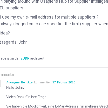
 playing around with Osapiens Hub for Supplier Intellige
EU suppliers.
I use my own e-mail address for multiple suppliers ?
 always logged on to one specific (the first) supplier when
idea?
 regards, John
rage ist in der
EUDR
archiviert
mmentar
Anonymer Benutzer
kommentiert
17. Februar 2026
Hallo John,
Vielen Dank für Ihre Frage.
Sie haben die Möglichkeit, eine E-Mail-Adresse für mehrere Ges