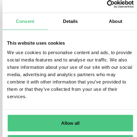
1
respuesta todavía
Consent
Details
About
Usuario anónimo
0
Comentarios
Wenn eine Muttergesellschaft einen konsolidierten
This website uses cookies
CSRD Bericht erstellt und die Tochtergesellschaft
We use cookies to personalise content and ads, to provide
vollständig darin einbezogen ist, dann muss die
social media features and to analyse our traffic. We also
konsolidierte Berichterstattung alle wesentlichen
share information about your use of our site with our social
Themen der Tochtergesellschaft abdecken und dies in
media, advertising and analytics partners who may
einem öffentlich zugänglichen Bericht veröffentlicht
combine it with other information that you’ve provided to
werden. Damit sollten dann alle relevanten
them or that they’ve collected from your use of their
Auskunftspflichten auch gegenüber Stakeholder erfüllt
services.
sein. Die Tochtergesellschaft kann dann bei
Auskunftsersuchen auf diesen konsolidierten Bericht
verweisen.
Allow all
Allerdings kann eine individuelle Berichterstattung in